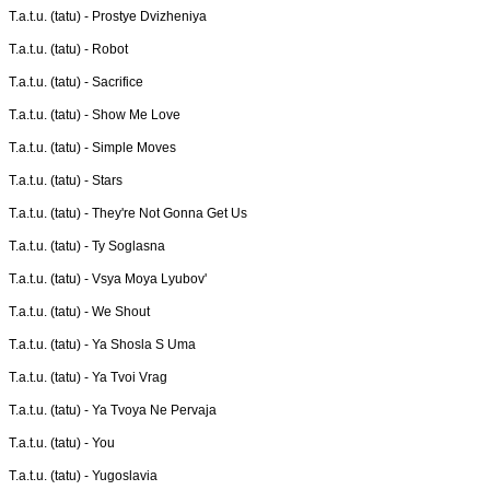
T.a.t.u. (tatu) -
Prostye Dvizheniya
T.a.t.u. (tatu) -
Robot
T.a.t.u. (tatu) -
Sacrifice
T.a.t.u. (tatu) -
Show Me Love
T.a.t.u. (tatu) -
Simple Moves
T.a.t.u. (tatu) -
Stars
T.a.t.u. (tatu) -
They're Not Gonna Get Us
T.a.t.u. (tatu) -
Ty Soglasna
T.a.t.u. (tatu) -
Vsya Moya Lyubov'
T.a.t.u. (tatu) -
We Shout
T.a.t.u. (tatu) -
Ya Shosla S Uma
T.a.t.u. (tatu) -
Ya Tvoi Vrag
T.a.t.u. (tatu) -
Ya Tvoya Ne Pervaja
T.a.t.u. (tatu) -
You
T.a.t.u. (tatu) -
Yugoslavia