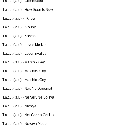
T.a.t.u. (tatu) -
Gomenasai
T.a.t.u. (tatu) -
How Soon Is Now
T.a.t.u. (tatu) -
I Know
T.a.t.u. (tatu) -
Klouny
T.a.t.u. (tatu) -
Kosmos
T.a.t.u. (tatu) -
Loves Me Not
T.a.t.u. (tatu) -
Lyudi Invalidy
T.a.t.u. (tatu) -
Mal'chik Gey
T.a.t.u. (tatu) -
Malchick Gay
T.a.t.u. (tatu) -
Malchick Gey
T.a.t.u. (tatu) -
Nas Ne Dagoniat
T.a.t.u. (tatu) -
Ne Ver', Ne Bojsya
T.a.t.u. (tatu) -
Nich'ya
T.a.t.u. (tatu) -
Not Gonna Get Us
T.a.t.u. (tatu) -
Novaya Model