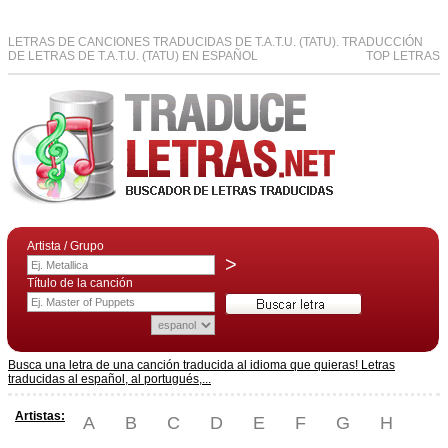
LETRAS DE CANCIONES TRADUCIDAS DE T.A.T.U. (TATU). TRADUCCIÓN
DE LETRAS DE T.A.T.U. (TATU) EN ESPAÑOL
TOP LETRAS
Artista / Grupo
>
Título de la canción
Busca una letra de una canción traducida al idioma que quieras! Letras
traducidas al español, al portugués,...
Artistas:
A
B
C
D
E
F
G
H