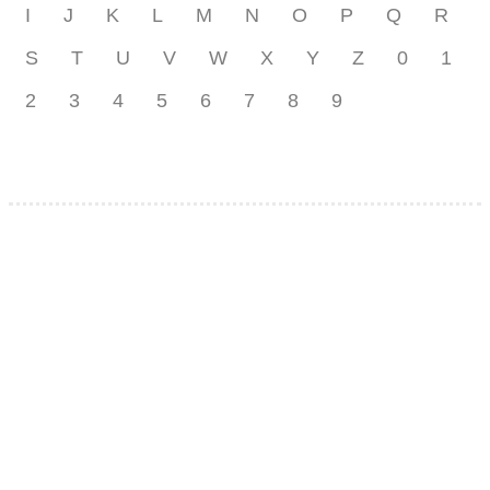
I
J
K
L
M
N
O
P
Q
R
S
T
U
V
W
X
Y
Z
0
1
2
3
4
5
6
7
8
9