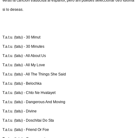
verás la canción traducida al español, pero ahí puedes seleccionar otro idioma
si lo deseas.
T.a.t.u. (tatu) -
30 Minut
T.a.t.u. (tatu) -
30 Minutes
T.a.t.u. (tatu) -
All About Us
T.a.t.u. (tatu) -
All My Love
T.a.t.u. (tatu) -
All The Things She Said
T.a.t.u. (tatu) -
Belochka
T.a.t.u. (tatu) -
Chto Ne Hvatayet
T.a.t.u. (tatu) -
Dangerous And Moving
T.a.t.u. (tatu) -
Divine
T.a.t.u. (tatu) -
Doschitai Do Sta
T.a.t.u. (tatu) -
Friend Or Foe