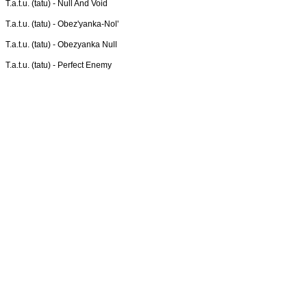
T.a.t.u. (tatu) -
Null And Void
T.a.t.u. (tatu) -
Obez'yanka-Nol'
T.a.t.u. (tatu) -
Obezyanka Null
T.a.t.u. (tatu) -
Perfect Enemy