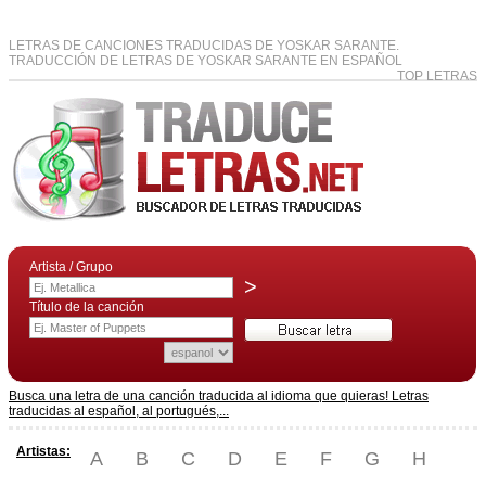
LETRAS DE CANCIONES TRADUCIDAS DE YOSKAR SARANTE.
TRADUCCIÓN DE LETRAS DE YOSKAR SARANTE EN ESPAÑOL
TOP LETRAS
Artista / Grupo
>
Título de la canción
Busca una letra de una canción traducida al idioma que quieras! Letras
traducidas al español, al portugués,...
Artistas:
A
B
C
D
E
F
G
H