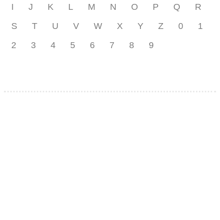
I
J
K
L
M
N
O
P
Q
R
S
T
U
V
W
X
Y
Z
0
1
2
3
4
5
6
7
8
9