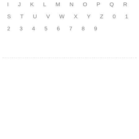
I
J
K
L
M
N
O
P
Q
R
S
T
U
V
W
X
Y
Z
0
1
2
3
4
5
6
7
8
9