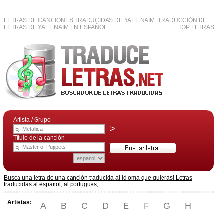
LETRAS DE CANCIONES TRADUCIDAS DE YAEL NAIM. TRADUCCIÓN DE
LETRAS DE YAEL NAIM EN ESPAÑOL
TOP LETRAS
Artista / Grupo
>
Título de la canción
Busca una letra de una canción traducida al idioma que quieras! Letras
traducidas al español, al portugués,...
Artistas:
A
B
C
D
E
F
G
H