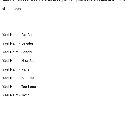
verás la canción traducida al español, pero ahí puedes seleccionar otro idioma
si lo deseas.
Yael Naim -
Far Far
Yael Naim -
Levater
Yael Naim -
Lonely
Yael Naim -
New Soul
Yael Naim -
Paris
Yael Naim -
Shelcha
Yael Naim -
Too Long
Yael Naim -
Toxic