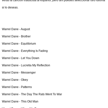
verás la canción traducida al español, pero ahí puedes seleccionar otro idioma
si lo deseas.
Warrel Dane -
August
Warrel Dane -
Brother
Warrel Dane -
Equilibrium
Warrel Dane -
Everything Is Fading
Warrel Dane -
Let You Down
Warrel Dane -
Lucretia My Reflection
Warrel Dane -
Messenger
Warrel Dane -
Obey
Warrel Dane -
Patterns
Warrel Dane -
The Day The Rats Went To War
Warrel Dane -
This Old Man