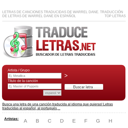
LETRAS DE CANCIONES TRADUCIDAS DE WARREL DANE. TRADUCCIÓN
DE LETRAS DE WARREL DANE EN ESPAÑOL
TOP LETRAS
Artista / Grupo
>
Título de la canción
Busca una letra de una canción traducida al idioma que quieras! Letras
traducidas al español, al portugués,...
Artistas:
A
B
C
D
E
F
G
H