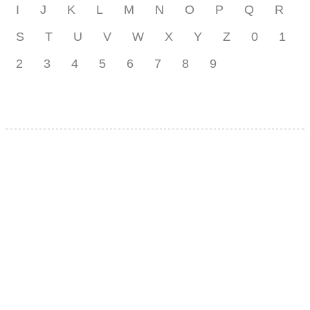
I
J
K
L
M
N
O
P
Q
R
S
T
U
V
W
X
Y
Z
0
1
2
3
4
5
6
7
8
9