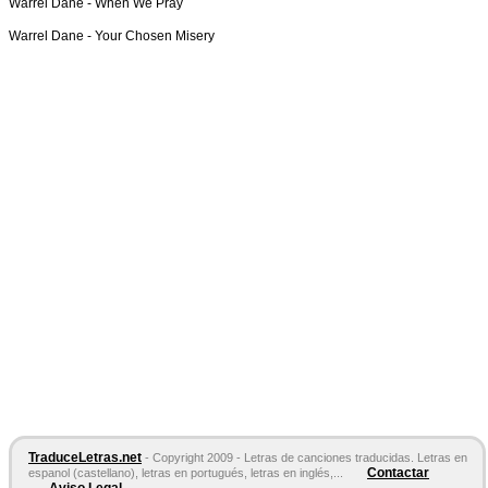
Warrel Dane -
When We Pray
Warrel Dane -
Your Chosen Misery
TraduceLetras.net
- Copyright 2009 - Letras de canciones traducidas. Letras en
Contactar
espanol (castellano), letras en portugués, letras en inglés,...