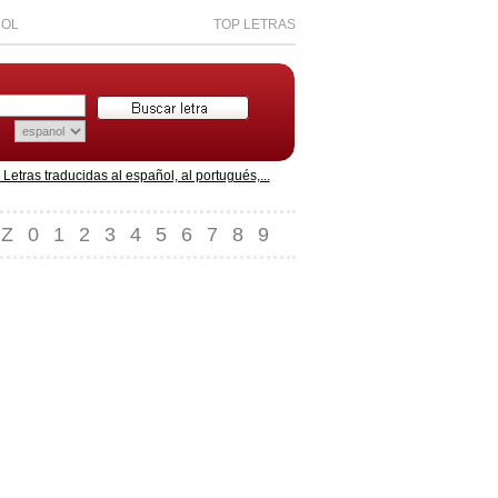
ÑOL
TOP LETRAS
etras traducidas al español, al portugués,...
Z
0
1
2
3
4
5
6
7
8
9