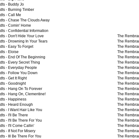
dts -
Buddy Jo
dts -
Burning Timber
dts -
Call Me
dts -
Chase The Clouds Away
dts -
Comin' Home
dts -
Confidential Information
dts -
Don't Hide Your Love
The Rembran
dts -
Drowning In Your Tears
The Rembran
dts -
Easy To Forget
The Rembran
dts -
Eloise
The Rembran
dts -
End Of The Beginning
The Rembran
dts -
Every Secret Thing
The Rembran
dts -
Everyday People
The Rembran
dts -
Follow You Down
The Rembran
dts -
Get It Right
The Rembran
dts -
Goodnight
The Rembran
dts -
Hang On To Forever
The Rembran
dts -
Hang On, Clementine!
The Rembran
dts -
Happiness
The Rembran
dts -
Heard Enough
The Rembran
dts -
I Want Hair Like You
The Rembran
dts -
I'll Be There
The Rembran
dts -
I'll Be There For You
The Rembran
dts -
I'll Come Callin'
The Rembran
dts -
If Not For Misery
The Rembran
dts -
Ill Be There For You
The Rembran