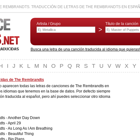
E REMBRANDTS. TRADUCCIÓN DE LETRAS DE THE REMBRANDTS EN ESPA
Artista / Grupo
Título de la canción
>
Busca una letra de una canción traducida al idioma que quieras! L
H
I
J
K
L
M
N
O
P
Q
R
S
T
U
V
W
X
Y
cidas de The Rembrandts
do aparecen todas las letras de canciones de The Rembrandts en
os idiomas que tenemos en la base de datos. Por defecto siempre
ión traducida al español, pero ahí puedes seleccionar otro idioma
ts -
Another Day Down
ts -
April 29
ts -
As Long As I Am Breathing
dts -
Beautiful Thing
dts -
Big Plans