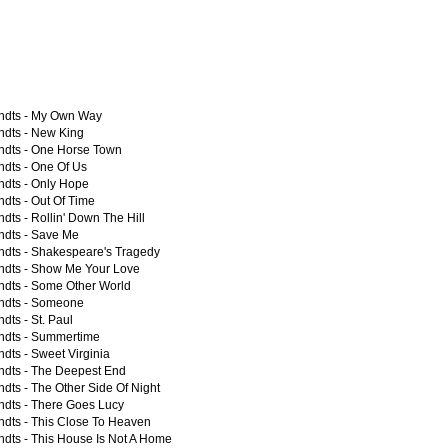
dts -
My Own Way
dts -
New King
dts -
One Horse Town
dts -
One Of Us
dts -
Only Hope
dts -
Out Of Time
dts -
Rollin' Down The Hill
dts -
Save Me
dts -
Shakespeare's Tragedy
dts -
Show Me Your Love
dts -
Some Other World
dts -
Someone
dts -
St. Paul
dts -
Summertime
dts -
Sweet Virginia
dts -
The Deepest End
dts -
The Other Side Of Night
dts -
There Goes Lucy
dts -
This Close To Heaven
dts -
This House Is Not A Home