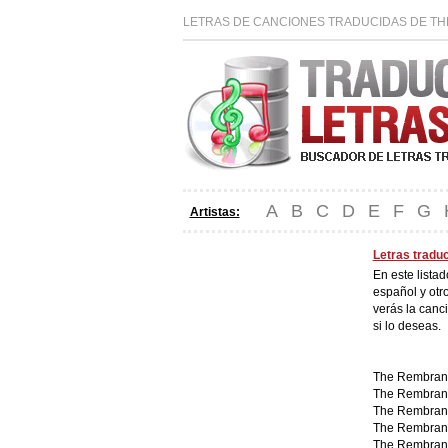
LETRAS DE CANCIONES TRADUCIDAS DE TH
A
B
C
D
E
F
G
Artistas:
Letras tradu
En este lista
español y otr
verás la canc
si lo deseas.
The Rembrand
The Rembrand
The Rembrand
The Rembran
The Rembran