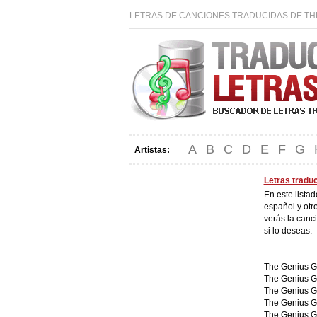
LETRAS DE CANCIONES TRADUCIDAS DE THE
A
B
C
D
E
F
G
Artistas:
Letras tradu
En este lista
español y otr
verás la canc
si lo deseas.
The Genius G
The Genius G
The Genius G
The Genius G
The Genius G