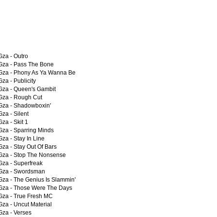
Gza -
Outro
Gza -
Pass The Bone
Gza -
Phony As Ya Wanna Be
Gza -
Publicity
Gza -
Queen's Gambit
Gza -
Rough Cut
Gza -
Shadowboxin'
Gza -
Silent
Gza -
Skit 1
Gza -
Sparring Minds
Gza -
Stay In Line
Gza -
Stay Out Of Bars
Gza -
Stop The Nonsense
Gza -
Superfreak
Gza -
Swordsman
Gza -
The Genius Is Slammin'
Gza -
Those Were The Days
Gza -
True Fresh MC
Gza -
Uncut Material
Gza -
Verses