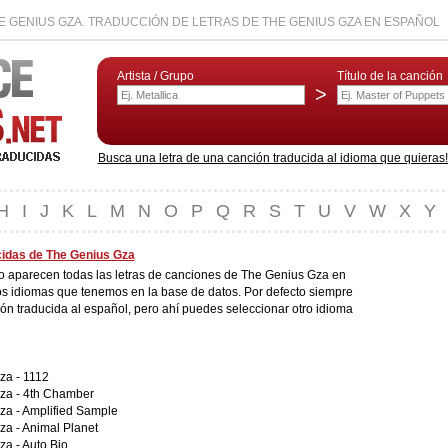
 GENIUS GZA. TRADUCCIÓN DE LETRAS DE THE GENIUS GZA EN ESPAÑOL
Artista / Grupo
Título de la canción
>
Busca una letra de una canción traducida al idioma que quieras! L
H
I
J
K
L
M
N
O
P
Q
R
S
T
U
V
W
X
Y
cidas de The Genius Gza
do aparecen todas las letras de canciones de The Genius Gza en
os idiomas que tenemos en la base de datos. Por defecto siempre
ión traducida al español, pero ahí puedes seleccionar otro idioma
za -
1112
za -
4th Chamber
za -
Amplified Sample
za -
Animal Planet
za -
Auto Bio