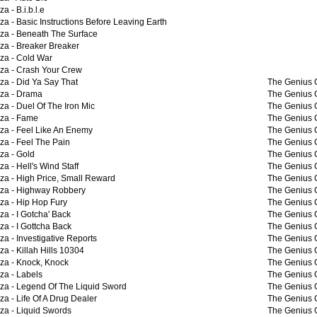
za -
B.i.b.l.e
za -
Basic Instructions Before Leaving Earth
za -
Beneath The Surface
za -
Breaker Breaker
za -
Cold War
za -
Crash Your Crew
za -
Did Ya Say That
The Genius 
za -
Drama
The Genius 
za -
Duel Of The Iron Mic
The Genius 
za -
Fame
The Genius 
za -
Feel Like An Enemy
The Genius 
za -
Feel The Pain
The Genius 
za -
Gold
The Genius 
za -
Hell's Wind Staff
The Genius 
za -
High Price, Small Reward
The Genius 
za -
Highway Robbery
The Genius 
za -
Hip Hop Fury
The Genius 
za -
I Gotcha' Back
The Genius 
za -
I Gottcha Back
The Genius 
za -
Investigative Reports
The Genius 
za -
Killah Hills 10304
The Genius 
za -
Knock, Knock
The Genius 
za -
Labels
The Genius 
za -
Legend Of The Liquid Sword
The Genius 
za -
Life Of A Drug Dealer
The Genius 
za -
Liquid Swords
The Genius 