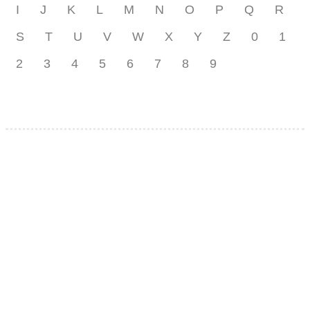
I
J
K
L
M
N
O
P
Q
R
S
T
U
V
W
X
Y
Z
0
1
2
3
4
5
6
7
8
9