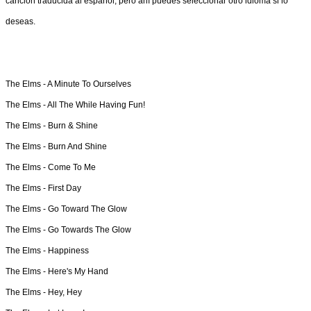
canción traducida al español, pero ahí puedes seleccionar otro idioma si lo
deseas.
The Elms -
A Minute To Ourselves
The Elms -
All The While Having Fun!
The Elms -
Burn & Shine
The Elms -
Burn And Shine
The Elms -
Come To Me
The Elms -
First Day
The Elms -
Go Toward The Glow
The Elms -
Go Towards The Glow
The Elms -
Happiness
The Elms -
Here's My Hand
The Elms -
Hey, Hey