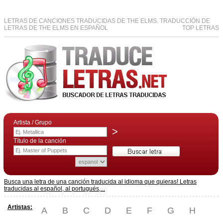
LETRAS DE CANCIONES TRADUCIDAS DE THE ELMS. TRADUCCIÓN DE
LETRAS DE THE ELMS EN ESPAÑOL
TOP LETRAS
Artista / Grupo
>
Título de la canción
Busca una letra de una canción traducida al idioma que quieras! Letras
traducidas al español, al portugués,...
Artistas:
A
B
C
D
E
F
G
H