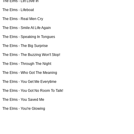
The Elms -
Let Love In
The Elms -
Lifeboat
The Elms -
Real Men Cry
The Elms -
Smile At Life Again
The Elms -
Speaking In Tongues
The Elms -
The Big Surprise
The Elms -
The Buzzing Won't Stop!
The Elms -
Through The Night
The Elms -
Who Got The Meaning
The Elms -
You Get Me Everytime
The Elms -
You Got No Room To Talk!
The Elms -
You Saved Me
The Elms -
You're Glowing