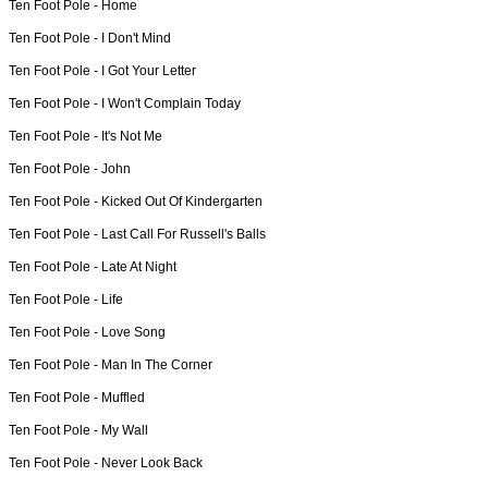
Ten Foot Pole -
Home
Ten Foot Pole -
I Don't Mind
Ten Foot Pole -
I Got Your Letter
Ten Foot Pole -
I Won't Complain Today
Ten Foot Pole -
It's Not Me
Ten Foot Pole -
John
Ten Foot Pole -
Kicked Out Of Kindergarten
Ten Foot Pole -
Last Call For Russell's Balls
Ten Foot Pole -
Late At Night
Ten Foot Pole -
Life
Ten Foot Pole -
Love Song
Ten Foot Pole -
Man In The Corner
Ten Foot Pole -
Muffled
Ten Foot Pole -
My Wall
Ten Foot Pole -
Never Look Back