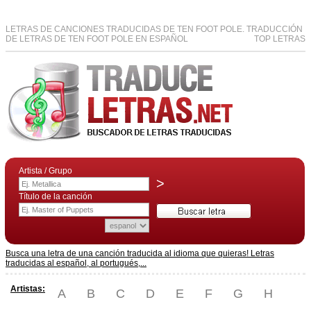
LETRAS DE CANCIONES TRADUCIDAS DE TEN FOOT POLE. TRADUCCIÓN
DE LETRAS DE TEN FOOT POLE EN ESPAÑOL
TOP LETRAS
Artista / Grupo
>
Título de la canción
Busca una letra de una canción traducida al idioma que quieras! Letras
traducidas al español, al portugués,...
Artistas:
A
B
C
D
E
F
G
H