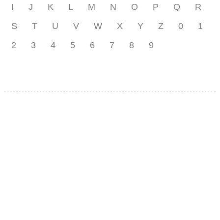
I
J
K
L
M
N
O
P
Q
R
S
T
U
V
W
X
Y
Z
0
1
2
3
4
5
6
7
8
9