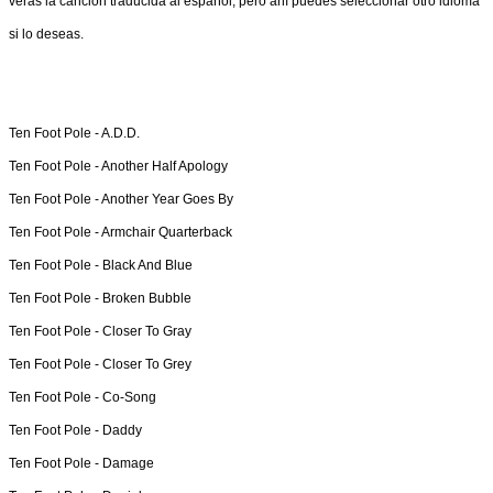
verás la canción traducida al español, pero ahí puedes seleccionar otro idioma
si lo deseas.
Ten Foot Pole -
A.D.D.
Ten Foot Pole -
Another Half Apology
Ten Foot Pole -
Another Year Goes By
Ten Foot Pole -
Armchair Quarterback
Ten Foot Pole -
Black And Blue
Ten Foot Pole -
Broken Bubble
Ten Foot Pole -
Closer To Gray
Ten Foot Pole -
Closer To Grey
Ten Foot Pole -
Co-Song
Ten Foot Pole -
Daddy
Ten Foot Pole -
Damage