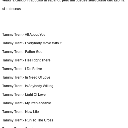
verás la canción traducida al español, pero ahí puedes seleccionar otro idioma
si lo deseas.
Tammy Trent -
All About You
Tammy Trent -
Everybody Move With It
Tammy Trent -
Father God
Tammy Trent -
Hes Right There
Tammy Trent -
I Do Belive
Tammy Trent -
In Need Of Love
Tammy Trent -
Is Anybody Willing
Tammy Trent -
Light Of Love
Tammy Trent -
My Irreplaceable
Tammy Trent -
New Life
Tammy Trent -
Run To The Cross