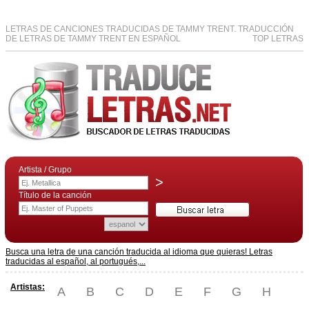
LETRAS DE CANCIONES TRADUCIDAS DE TAMMY TRENT. TRADUCCIÓN
DE LETRAS DE TAMMY TRENT EN ESPAÑOL
TOP LETRAS
Artista / Grupo
>
Título de la canción
Busca una letra de una canción traducida al idioma que quieras! Letras
traducidas al español, al portugués,...
Artistas:
A
B
C
D
E
F
G
H