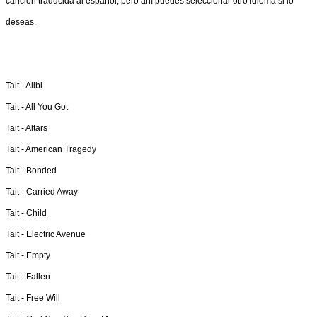
canción traducida al español, pero ahí puedes seleccionar otro idioma si lo
deseas.
Tait -
Alibi
Tait -
All You Got
Tait -
Altars
Tait -
American Tragedy
Tait -
Bonded
Tait -
Carried Away
Tait -
Child
Tait -
Electric Avenue
Tait -
Empty
Tait -
Fallen
Tait -
Free Will