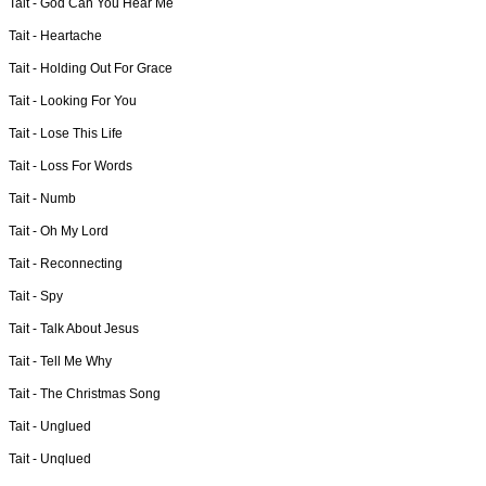
Tait -
God Can You Hear Me
Tait -
Heartache
Tait -
Holding Out For Grace
Tait -
Looking For You
Tait -
Lose This Life
Tait -
Loss For Words
Tait -
Numb
Tait -
Oh My Lord
Tait -
Reconnecting
Tait -
Spy
Tait -
Talk About Jesus
Tait -
Tell Me Why
Tait -
The Christmas Song
Tait -
Unglued
Tait -
Unqlued