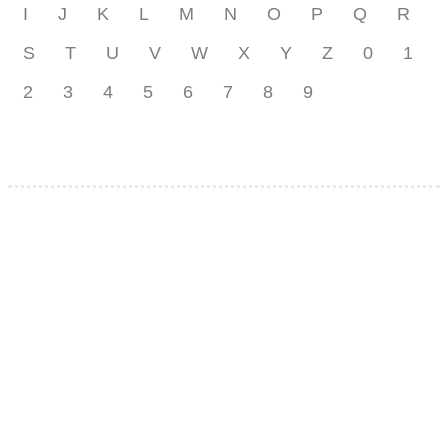
I
J
K
L
M
N
O
P
Q
R
S
T
U
V
W
X
Y
Z
0
1
2
3
4
5
6
7
8
9