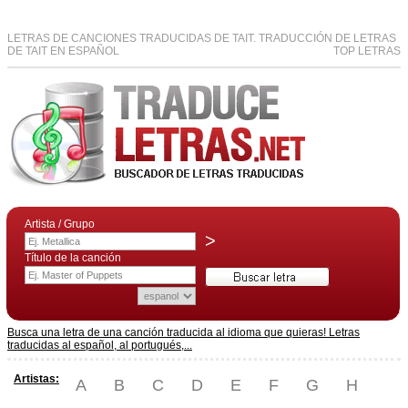
LETRAS DE CANCIONES TRADUCIDAS DE TAIT. TRADUCCIÓN DE LETRAS
DE TAIT EN ESPAÑOL
TOP LETRAS
Artista / Grupo
>
Título de la canción
Busca una letra de una canción traducida al idioma que quieras! Letras
traducidas al español, al portugués,...
Artistas:
A
B
C
D
E
F
G
H