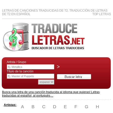
LETRAS DE CANCIONES TRADUCIDAS DE T2. TRADUCCIÓN DE LETRAS
DE T2 EN ESPAÑOL
TOP LETRAS
Artista / Grupo
>
Título de la canción
Busca una letra de una canción traducida al idioma que quieras! Letras
traducidas al español, al portugués,...
Artistas:
A
B
C
D
E
F
G
H