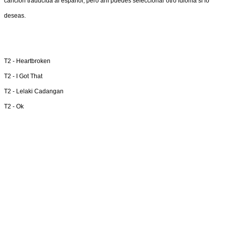
canción traducida al español, pero ahí puedes seleccionar otro idioma si lo
deseas.
T2 -
Heartbroken
T2 -
I Got That
T2 -
Lelaki Cadangan
T2 -
Ok