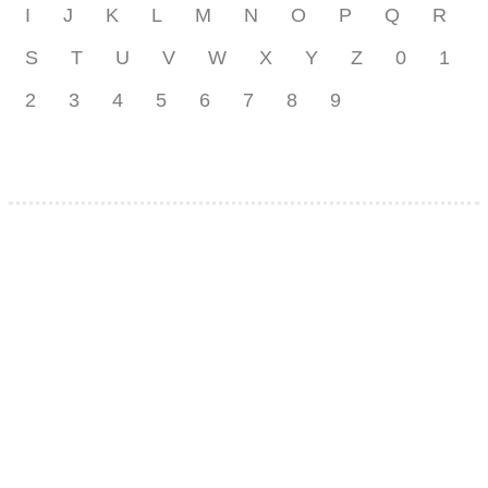
I
J
K
L
M
N
O
P
Q
R
S
T
U
V
W
X
Y
Z
0
1
2
3
4
5
6
7
8
9