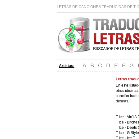
LETRAS DE CANCIONES TRADUCIDAS DE T I
A
B
C
D
E
F
G
Artistas:
Letras traduc
En este lista
otros idiomas
canción tradu
deseas.
T Ice -
Ain't 
T Ice -
Bitches
T Ice -
Depts O
T Ice -
G Style
T Ice -
Ice T