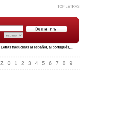
TOP LETRAS
etras traducidas al español, al portugués,...
Z
0
1
2
3
4
5
6
7
8
9