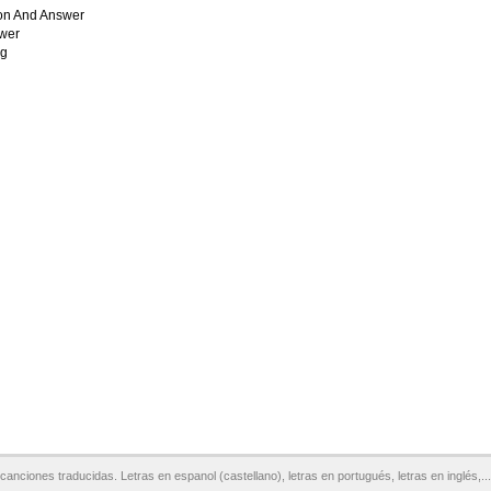
on And Answer
wer
g
canciones traducidas. Letras en espanol (castellano), letras en portugués, letras en inglés,...