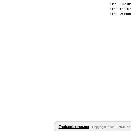
T Ice -
Questi
T Ice -
The To
T Ice -
Warnin
TraduceLetras.net
- Copyright 2009 - Letras de 