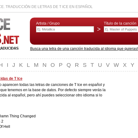
CE. TRADUCCIÓN DE LETRAS DE T ICE EN ESPAÑOL
Artista / Grupo
Título de la canción
>
Busca una letra de una canción traducida al idioma que quieras! L
H
I
J
K
L
M
N
O
P
Q
R
S
T
U
V
W
X
Y
idas de T Ice
do aparecen todas las letras de canciones de T Ice en español y
 que tenemos en la base de datos. Por defecto siempre verás la
cida al español, pero ahí puedes seleccionar otro idioma si lo
A Damn Thing Changed
 2
f Hell