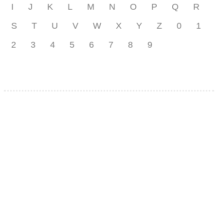
I
J
K
L
M
N
O
P
Q
R
S
T
U
V
W
X
Y
Z
0
1
2
3
4
5
6
7
8
9