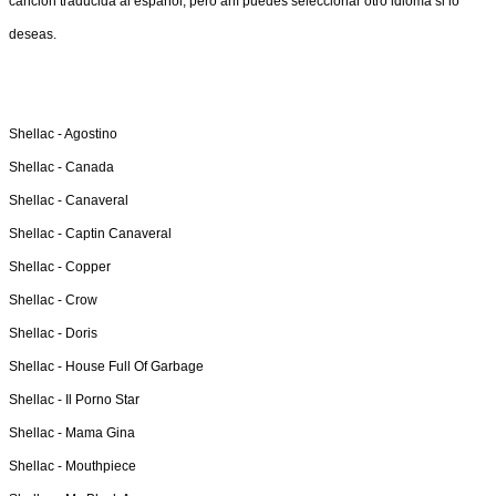
canción traducida al español, pero ahí puedes seleccionar otro idioma si lo
deseas.
Shellac -
Agostino
Shellac -
Canada
Shellac -
Canaveral
Shellac -
Captin Canaveral
Shellac -
Copper
Shellac -
Crow
Shellac -
Doris
Shellac -
House Full Of Garbage
Shellac -
Il Porno Star
Shellac -
Mama Gina
Shellac -
Mouthpiece