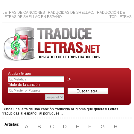
LETRAS DE CANCIONES TRADUCIDAS DE SHELLAC. TRADUCCIÓN DE
LETRAS DE SHELLAC EN ESPAÑOL
TOP LETRAS
Artista / Grupo
>
Título de la canción
Busca una letra de una canción traducida al idioma que quieras! Letras
traducidas al español, al portugués,...
Artistas:
A
B
C
D
E
F
G
H