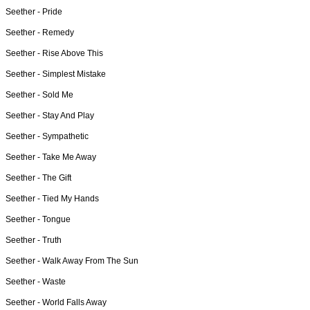
Seether -
Pride
Seether -
Remedy
Seether -
Rise Above This
Seether -
Simplest Mistake
Seether -
Sold Me
Seether -
Stay And Play
Seether -
Sympathetic
Seether -
Take Me Away
Seether -
The Gift
Seether -
Tied My Hands
Seether -
Tongue
Seether -
Truth
Seether -
Walk Away From The Sun
Seether -
Waste
Seether -
World Falls Away