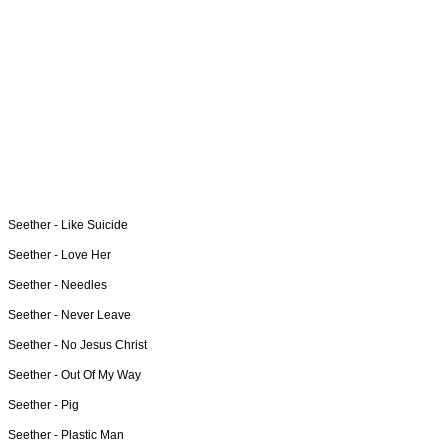
Seether -
Like Suicide
Seether -
Love Her
Seether -
Needles
Seether -
Never Leave
Seether -
No Jesus Christ
Seether -
Out Of My Way
Seether -
Pig
Seether -
Plastic Man