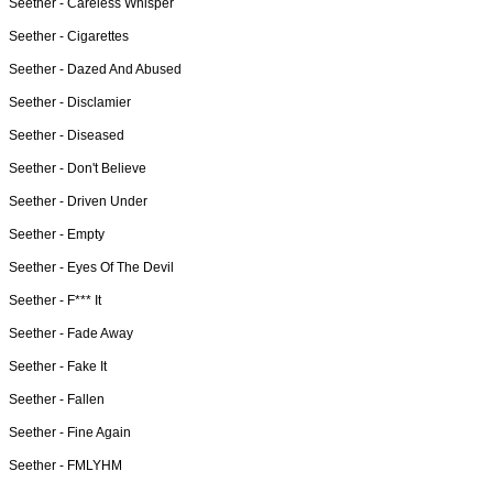
Seether -
Careless Whisper
Seether -
Cigarettes
Seether -
Dazed And Abused
Seether -
Disclamier
Seether -
Diseased
Seether -
Don't Believe
Seether -
Driven Under
Seether -
Empty
Seether -
Eyes Of The Devil
Seether -
F*** It
Seether -
Fade Away
Seether -
Fake It
Seether -
Fallen
Seether -
Fine Again
Seether -
FMLYHM