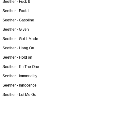
Seether -
Fuck It
Seether -
Fxxk It
Seether -
Gasoline
Seether -
Given
Seether -
Got It Made
Seether -
Hang On
Seether -
Hold on
Seether -
I'm The One
Seether -
Immortality
Seether -
Innocence
Seether -
Let Me Go