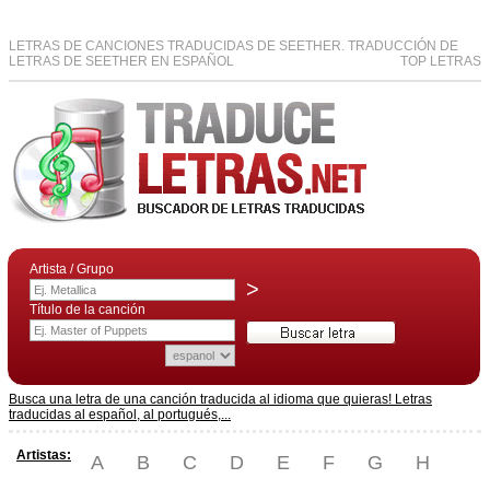
LETRAS DE CANCIONES TRADUCIDAS DE SEETHER. TRADUCCIÓN DE
LETRAS DE SEETHER EN ESPAÑOL
TOP LETRAS
Artista / Grupo
>
Título de la canción
Busca una letra de una canción traducida al idioma que quieras! Letras
traducidas al español, al portugués,...
Artistas:
A
B
C
D
E
F
G
H