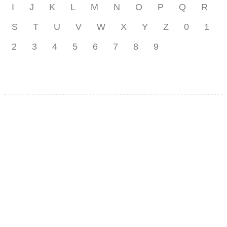
I
J
K
L
M
N
O
P
Q
R
S
T
U
V
W
X
Y
Z
0
1
2
3
4
5
6
7
8
9