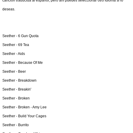
canción traducida al español, pero ahí puedes seleccionar otro idioma si lo
deseas.
Seether -
6 Gun Quota
Seether -
69 Tea
Seether -
Aids
Seether -
Because Of Me
Seether -
Beer
Seether -
Breakdown
Seether -
Breakin'
Seether -
Broken
Seether -
Broken - Amy Lee
Seether -
Build Your Cages
Seether -
Burrito