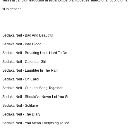
verás la canción traducida al español, pero ahí puedes seleccionar otro idioma
si lo deseas.
Sedaka Neil -
Bad And Beautiful
Sedaka Neil -
Bad Blood
Sedaka Neil -
Breaking Up Is Hard To Do
Sedaka Neil -
Calendar Girl
Sedaka Neil -
Laughter In The Rain
Sedaka Neil -
Oh Carol
Sedaka Neil -
Our Last Song Together
Sedaka Neil -
Should've Never Let You Go
Sedaka Neil -
Solitaire
Sedaka Neil -
The Diary
Sedaka Neil -
You Mean Everything To Me