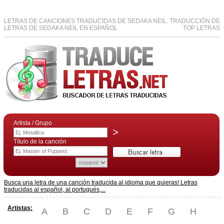
LETRAS DE CANCIONES TRADUCIDAS DE SEDAKA NEIL. TRADUCCIÓN DE
LETRAS DE SEDAKA NEIL EN ESPAÑOL
TOP LETRAS
Artista / Grupo
>
Título de la canción
Busca una letra de una canción traducida al idioma que quieras! Letras
traducidas al español, al portugués,...
Artistas:
A
B
C
D
E
F
G
H