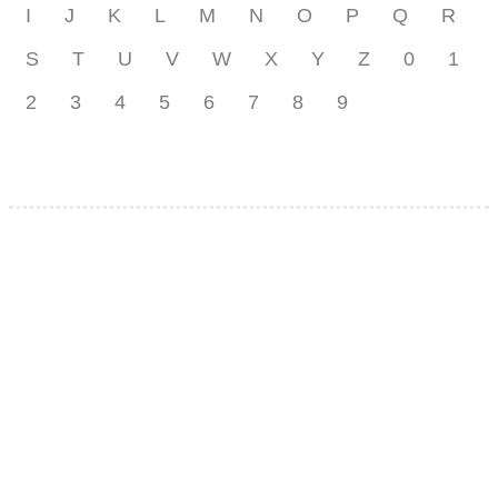
I
J
K
L
M
N
O
P
Q
R
S
T
U
V
W
X
Y
Z
0
1
2
3
4
5
6
7
8
9