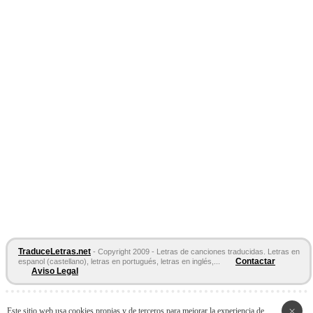
TraduceLetras.net
- Copyright 2009 - Letras de canciones traducidas. Letras en
Contactar
espanol (castellano), letras en portugués, letras en inglés,...
Aviso Legal
Páginas Amigas:
Letras en español
Letras de Canciones
Acordes y
×
Este sitio web usa cookies propias y de terceros para mejorar la experiencia de