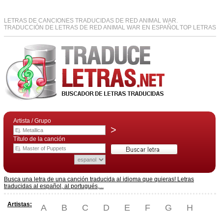
LETRAS DE CANCIONES TRADUCIDAS DE RED ANIMAL WAR.
TRADUCCIÓN DE LETRAS DE RED ANIMAL WAR EN ESPAÑOL
TOP LETRAS
Artista / Grupo
>
Título de la canción
Busca una letra de una canción traducida al idioma que quieras! Letras
traducidas al español, al portugués,...
Artistas:
A
B
C
D
E
F
G
H