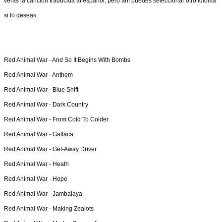
verás la canción traducida al español, pero ahí puedes seleccionar otro idioma
si lo deseas.
Red Animal War -
And So It Begins With Bombs
Red Animal War -
Anthem
Red Animal War -
Blue Shift
Red Animal War -
Dark Country
Red Animal War -
From Cold To Colder
Red Animal War -
Gattaca
Red Animal War -
Get-Away Driver
Red Animal War -
Heath
Red Animal War -
Hope
Red Animal War -
Jambalaya
Red Animal War -
Making Zealots