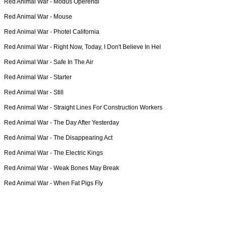
Red Animal War -
Modus Operendi
Red Animal War -
Mouse
Red Animal War -
Photel California
Red Animal War -
Right Now, Today, I Don't Believe In Hel
Red Animal War -
Safe In The Air
Red Animal War -
Starter
Red Animal War -
Still
Red Animal War -
Straight Lines For Construction Workers
Red Animal War -
The Day After Yesterday
Red Animal War -
The Disappearing Act
Red Animal War -
The Electric Kings
Red Animal War -
Weak Bones May Break
Red Animal War -
When Fat Pigs Fly