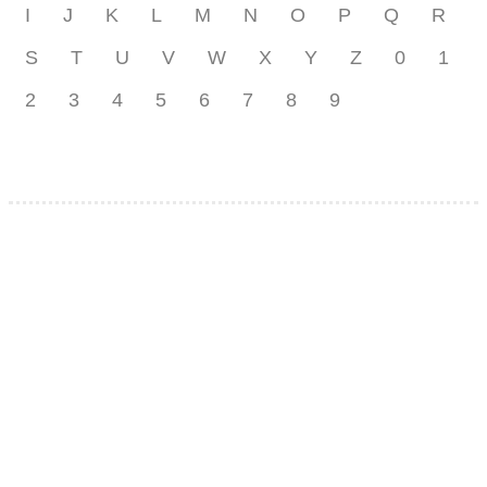
I
J
K
L
M
N
O
P
Q
R
S
T
U
V
W
X
Y
Z
0
1
2
3
4
5
6
7
8
9