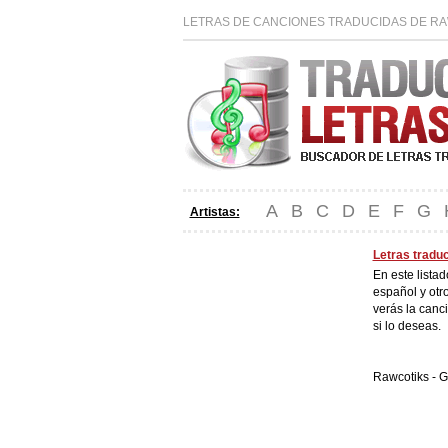
LETRAS DE CANCIONES TRADUCIDAS DE RA
A
B
C
D
E
F
G
Artistas:
Letras tradu
En este lista
español y otr
verás la canc
si lo deseas.
Rawcotiks -
G