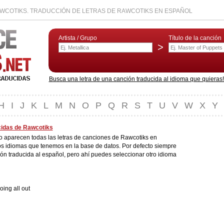
WCOTIKS. TRADUCCIÓN DE LETRAS DE RAWCOTIKS EN ESPAÑOL
Artista / Grupo
Título de la canción
>
Busca una letra de una canción traducida al idioma que quieras! L
H
I
J
K
L
M
N
O
P
Q
R
S
T
U
V
W
X
Y
cidas de Rawcotiks
do aparecen todas las letras de canciones de Rawcotiks en
os idiomas que tenemos en la base de datos. Por defecto siempre
ión traducida al español, pero ahí puedes seleccionar otro idioma
oing all out