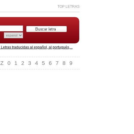
TOP LETRAS
etras traducidas al español, al portugués,...
Z
0
1
2
3
4
5
6
7
8
9