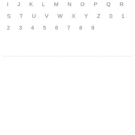
I
J
K
L
M
N
O
P
Q
R
S
T
U
V
W
X
Y
Z
0
1
2
3
4
5
6
7
8
9