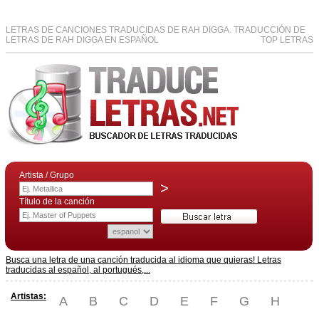
LETRAS DE CANCIONES TRADUCIDAS DE RAH DIGGA. TRADUCCIÓN DE
LETRAS DE RAH DIGGA EN ESPAÑOL
TOP LETRAS
Artista / Grupo
>
Título de la canción
Busca una letra de una canción traducida al idioma que quieras! Letras
traducidas al español, al portugués,...
Artistas:
A
B
C
D
E
F
G
H