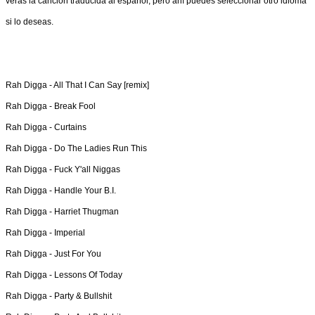
verás la canción traducida al español, pero ahí puedes seleccionar otro idioma
si lo deseas.
Rah Digga -
All That I Can Say [remix]
Rah Digga -
Break Fool
Rah Digga -
Curtains
Rah Digga -
Do The Ladies Run This
Rah Digga -
Fuck Y'all Niggas
Rah Digga -
Handle Your B.I.
Rah Digga -
Harriet Thugman
Rah Digga -
Imperial
Rah Digga -
Just For You
Rah Digga -
Lessons Of Today
Rah Digga -
Party & Bullshit