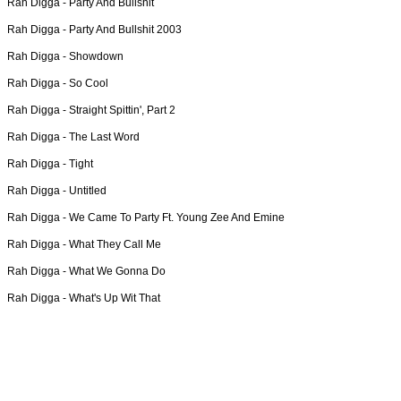
Rah Digga -
Party And Bullshit
Rah Digga -
Party And Bullshit 2003
Rah Digga -
Showdown
Rah Digga -
So Cool
Rah Digga -
Straight Spittin', Part 2
Rah Digga -
The Last Word
Rah Digga -
Tight
Rah Digga -
Untitled
Rah Digga -
We Came To Party Ft. Young Zee And Emine
Rah Digga -
What They Call Me
Rah Digga -
What We Gonna Do
Rah Digga -
What's Up Wit That