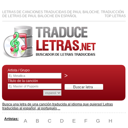
LETRAS DE CANCIONES TRADUCIDAS DE PAUL BALOCHE. TRADUCCIÓN
DE LETRAS DE PAUL BALOCHE EN ESPAÑOL
TOP LETRAS
Artista / Grupo
>
Título de la canción
Busca una letra de una canción traducida al idioma que quieras! Letras
traducidas al español, al portugués,...
Artistas:
A
B
C
D
E
F
G
H