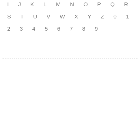
I
J
K
L
M
N
O
P
Q
R
S
T
U
V
W
X
Y
Z
0
1
2
3
4
5
6
7
8
9