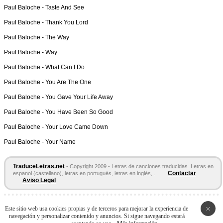
Paul Baloche -
Taste And See
Paul Baloche -
Thank You Lord
Paul Baloche -
The Way
Paul Baloche -
Way
Paul Baloche -
What Can I Do
Paul Baloche -
You Are The One
Paul Baloche -
You Gave Your Life Away
Paul Baloche -
You Have Been So Good
Paul Baloche -
Your Love Came Down
Paul Baloche -
Your Name
TraduceLetras.net
- Copyright 2009 - Letras de canciones traducidas. Letras en
Contactar
espanol (castellano), letras en portugués, letras en inglés,...
Aviso Legal
Páginas Amigas:
Letras en español
Letras de Canciones
Acordes y
×
Este sitio web usa cookies propias y de terceros para mejorar la experiencia de
Tablaturas
navegación y personalizar contenido y anuncios. Si sigue navegando estará