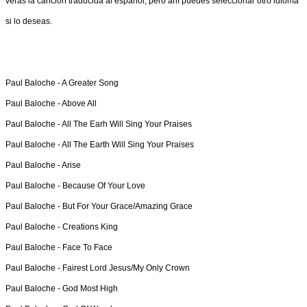
verás la canción traducida al español, pero ahí puedes seleccionar otro idioma
si lo deseas.
Paul Baloche -
A Greater Song
Paul Baloche -
Above All
Paul Baloche -
All The Earh Will Sing Your Praises
Paul Baloche -
All The Earth Will Sing Your Praises
Paul Baloche -
Arise
Paul Baloche -
Because Of Your Love
Paul Baloche -
But For Your Grace/Amazing Grace
Paul Baloche -
Creations King
Paul Baloche -
Face To Face
Paul Baloche -
Fairest Lord Jesus/My Only Crown
Paul Baloche -
God Most High