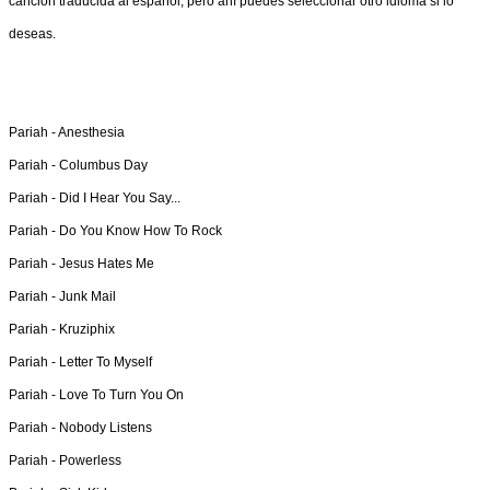
canción traducida al español, pero ahí puedes seleccionar otro idioma si lo
deseas.
Pariah -
Anesthesia
Pariah -
Columbus Day
Pariah -
Did I Hear You Say...
Pariah -
Do You Know How To Rock
Pariah -
Jesus Hates Me
Pariah -
Junk Mail
Pariah -
Kruziphix
Pariah -
Letter To Myself
Pariah -
Love To Turn You On
Pariah -
Nobody Listens
Pariah -
Powerless