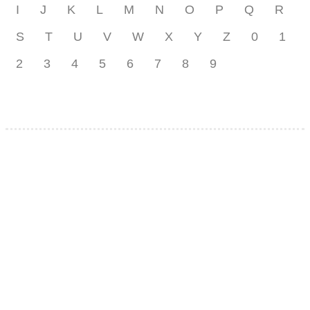
I
J
K
L
M
N
O
P
Q
R
S
T
U
V
W
X
Y
Z
0
1
2
3
4
5
6
7
8
9