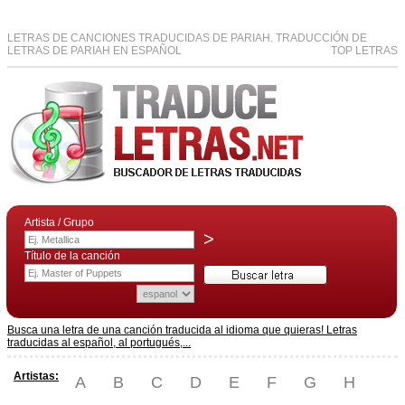
LETRAS DE CANCIONES TRADUCIDAS DE PARIAH. TRADUCCIÓN DE
LETRAS DE PARIAH EN ESPAÑOL
TOP LETRAS
Artista / Grupo
>
Título de la canción
Busca una letra de una canción traducida al idioma que quieras! Letras
traducidas al español, al portugués,...
Artistas:
A
B
C
D
E
F
G
H