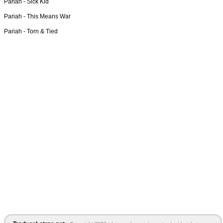
Pariah -
Sick Kid
Pariah -
This Means War
Pariah -
Torn & Tied