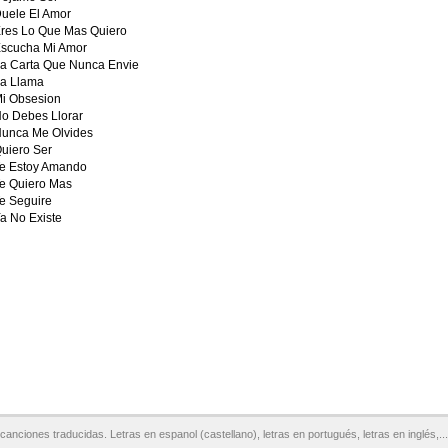
uele El Amor
res Lo Que Mas Quiero
scucha Mi Amor
a Carta Que Nunca Envie
a Llama
i Obsesion
o Debes Llorar
unca Me Olvides
uiero Ser
e Estoy Amando
e Quiero Mas
e Seguire
a No Existe
canciones traducidas. Letras en espanol (castellano), letras en portugués, letras en inglés,...