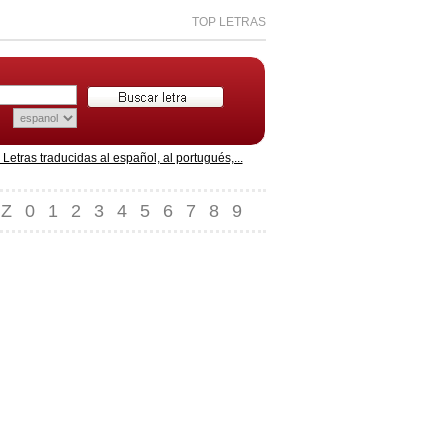
TOP LETRAS
etras traducidas al español, al portugués,...
Z
0
1
2
3
4
5
6
7
8
9