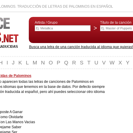
LOMINOS. TRADUCCIÓN DE LETRAS DE PALOMINOS EN ESPAÑOL
Artista / Grupo
Título de la canción
>
Busca una letra de una canción traducida al idioma que quieras! L
H
I
J
K
L
M
N
O
P
Q
R
S
T
U
V
W
X
Y
cidas de Palominos
do aparecen todas las letras de canciones de Palominos en
os idiomas que tenemos en la base de datos. Por defecto siempre
ión traducida al español, pero ahí puedes seleccionar otro idioma
poste A Ganar
omo Olvidarte
on Las Manos Vacias
ejame Saber
ejame Ser