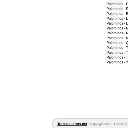
Palominos -
D
Palominos -
E
Palominos -
E
Palominos -
L
Palominos -
L
Palominos -
M
Palominos -
N
Palominos -
N
Palominos -
Q
Palominos -
T
Palominos -
T
Palominos -
T
Palominos -
Y
TraduceLetras.net
- Copyright 2009 - Letras de 