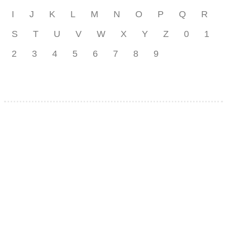
I
J
K
L
M
N
O
P
Q
R
S
T
U
V
W
X
Y
Z
0
1
2
3
4
5
6
7
8
9