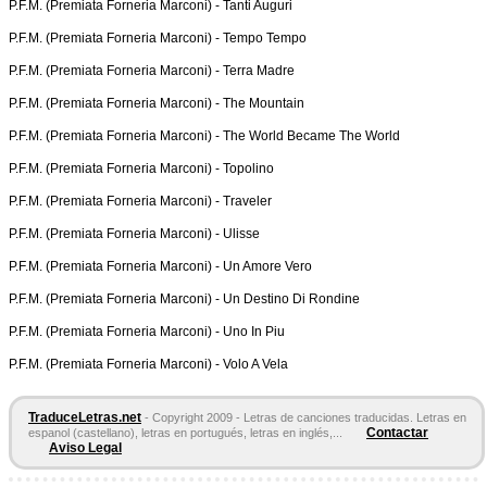
P.F.M. (Premiata Forneria Marconi) -
Tanti Auguri
P.F.M. (Premiata Forneria Marconi) -
Tempo Tempo
P.F.M. (Premiata Forneria Marconi) -
Terra Madre
P.F.M. (Premiata Forneria Marconi) -
The Mountain
P.F.M. (Premiata Forneria Marconi) -
The World Became The World
P.F.M. (Premiata Forneria Marconi) -
Topolino
P.F.M. (Premiata Forneria Marconi) -
Traveler
P.F.M. (Premiata Forneria Marconi) -
Ulisse
P.F.M. (Premiata Forneria Marconi) -
Un Amore Vero
P.F.M. (Premiata Forneria Marconi) -
Un Destino Di Rondine
P.F.M. (Premiata Forneria Marconi) -
Uno In Piu
P.F.M. (Premiata Forneria Marconi) -
Volo A Vela
TraduceLetras.net
- Copyright 2009 - Letras de canciones traducidas. Letras en
Contactar
espanol (castellano), letras en portugués, letras en inglés,...
Aviso Legal