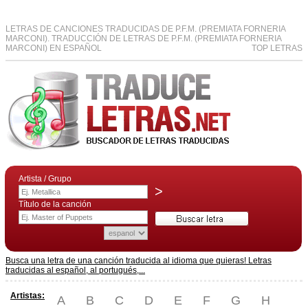
LETRAS DE CANCIONES TRADUCIDAS DE P.F.M. (PREMIATA FORNERIA
MARCONI). TRADUCCIÓN DE LETRAS DE P.F.M. (PREMIATA FORNERIA
MARCONI) EN ESPAÑOL
TOP LETRAS
Artista / Grupo
>
Título de la canción
Busca una letra de una canción traducida al idioma que quieras! Letras
traducidas al español, al portugués,...
Artistas:
A
B
C
D
E
F
G
H