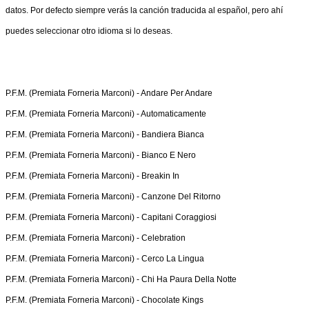
datos. Por defecto siempre verás la canción traducida al español, pero ahí
puedes seleccionar otro idioma si lo deseas.
P.F.M. (Premiata Forneria Marconi) -
Andare Per Andare
P.F.M. (Premiata Forneria Marconi) -
Automaticamente
P.F.M. (Premiata Forneria Marconi) -
Bandiera Bianca
P.F.M. (Premiata Forneria Marconi) -
Bianco E Nero
P.F.M. (Premiata Forneria Marconi) -
Breakin In
P.F.M. (Premiata Forneria Marconi) -
Canzone Del Ritorno
P.F.M. (Premiata Forneria Marconi) -
Capitani Coraggiosi
P.F.M. (Premiata Forneria Marconi) -
Celebration
P.F.M. (Premiata Forneria Marconi) -
Cerco La Lingua
P.F.M. (Premiata Forneria Marconi) -
Chi Ha Paura Della Notte
P.F.M. (Premiata Forneria Marconi) -
Chocolate Kings