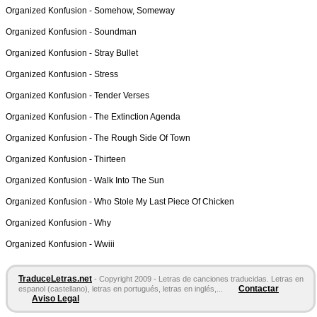
Organized Konfusion -
Somehow, Someway
Organized Konfusion -
Soundman
Organized Konfusion -
Stray Bullet
Organized Konfusion -
Stress
Organized Konfusion -
Tender Verses
Organized Konfusion -
The Extinction Agenda
Organized Konfusion -
The Rough Side Of Town
Organized Konfusion -
Thirteen
Organized Konfusion -
Walk Into The Sun
Organized Konfusion -
Who Stole My Last Piece Of Chicken
Organized Konfusion -
Why
Organized Konfusion -
Wwiii
TraduceLetras.net
- Copyright 2009 - Letras de canciones traducidas. Letras en
Contactar
espanol (castellano), letras en portugués, letras en inglés,...
Aviso Legal