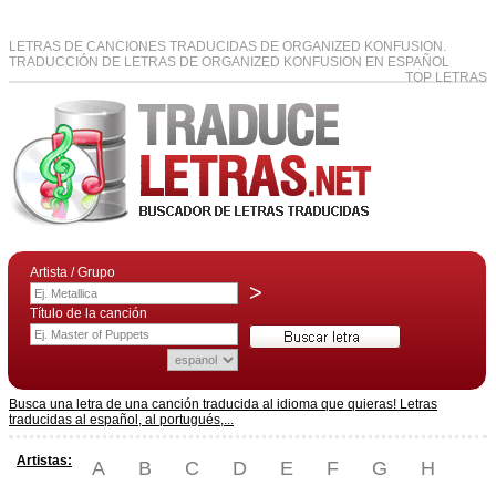
LETRAS DE CANCIONES TRADUCIDAS DE ORGANIZED KONFUSION.
TRADUCCIÓN DE LETRAS DE ORGANIZED KONFUSION EN ESPAÑOL
TOP LETRAS
Artista / Grupo
>
Título de la canción
Busca una letra de una canción traducida al idioma que quieras! Letras
traducidas al español, al portugués,...
Artistas:
A
B
C
D
E
F
G
H