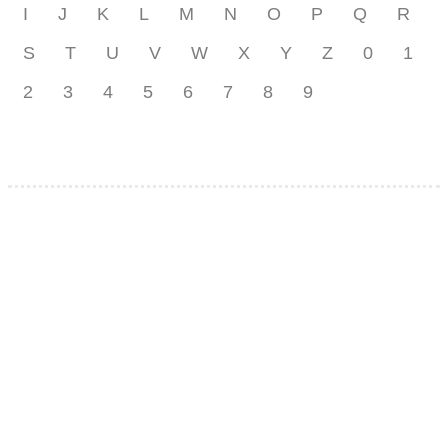
I
J
K
L
M
N
O
P
Q
R
S
T
U
V
W
X
Y
Z
0
1
2
3
4
5
6
7
8
9