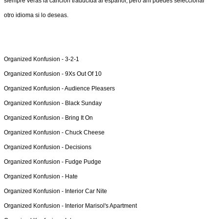
siempre verás la canción traducida al español, pero ahí puedes seleccionar
otro idioma si lo deseas.
Organized Konfusion -
3-2-1
Organized Konfusion -
9Xs Out Of 10
Organized Konfusion -
Audience Pleasers
Organized Konfusion -
Black Sunday
Organized Konfusion -
Bring It On
Organized Konfusion -
Chuck Cheese
Organized Konfusion -
Decisions
Organized Konfusion -
Fudge Pudge
Organized Konfusion -
Hate
Organized Konfusion -
Interior Car Nite
Organized Konfusion -
Interior Marisol's Apartment