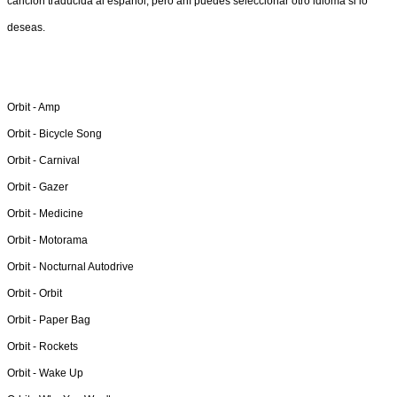
canción traducida al español, pero ahí puedes seleccionar otro idioma si lo
deseas.
Orbit -
Amp
Orbit -
Bicycle Song
Orbit -
Carnival
Orbit -
Gazer
Orbit -
Medicine
Orbit -
Motorama
Orbit -
Nocturnal Autodrive
Orbit -
Orbit
Orbit -
Paper Bag
Orbit -
Rockets
Orbit -
Wake Up