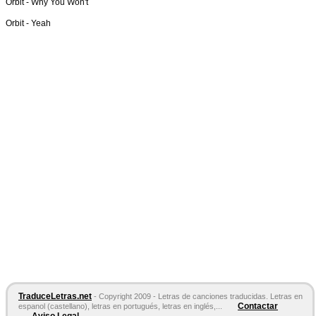
Orbit -
Why You Won't
Orbit -
Yeah
TraduceLetras.net
- Copyright 2009 - Letras de canciones traducidas. Letras en
Contactar
espanol (castellano), letras en portugués, letras en inglés,...