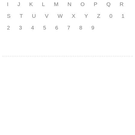
I
J
K
L
M
N
O
P
Q
R
S
T
U
V
W
X
Y
Z
0
1
2
3
4
5
6
7
8
9