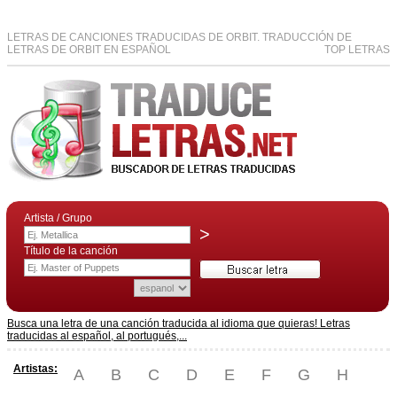
LETRAS DE CANCIONES TRADUCIDAS DE ORBIT. TRADUCCIÓN DE
LETRAS DE ORBIT EN ESPAÑOL
TOP LETRAS
Artista / Grupo
>
Título de la canción
Busca una letra de una canción traducida al idioma que quieras! Letras
traducidas al español, al portugués,...
Artistas:
A
B
C
D
E
F
G
H