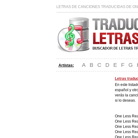
LETRAS DE CANCIONES TRADUCIDAS DE ON
A
B
C
D
E
F
G
Artistas:
Letras tradu
En este lista
español y otr
verás la canc
si lo deseas.
One Less Re
One Less Re
One Less Re
One Less Re
One Less Re