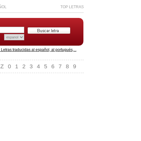
ÑOL
TOP LETRAS
etras traducidas al español, al portugués,...
Z
0
1
2
3
4
5
6
7
8
9