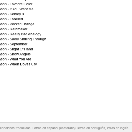
ason -
Favorite Color
ason -
If You Want Me
ason -
Kenley 81
ason -
Labeled
ason -
Pocket Change
ason -
Rainmaker
ason -
Really Bad Analogy
ason -
Sadly Smiling Through
ason -
September
ason -
Slight Of Hand
ason -
Snow Angels
ason -
What You Are
ason -
When Doves Cry
canciones traducidas. Letras en espanol (castellano), letras en portugués, letras en inglés,...