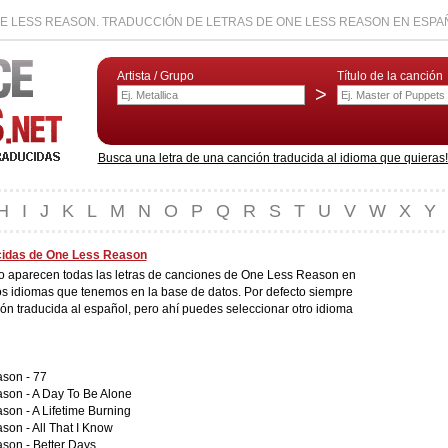
E LESS REASON. TRADUCCIÓN DE LETRAS DE ONE LESS REASON EN ESPA
Artista / Grupo
Título de la canción
>
Busca una letra de una canción traducida al idioma que quieras! L
H
I
J
K
L
M
N
O
P
Q
R
S
T
U
V
W
X
Y
cidas de One Less Reason
do aparecen todas las letras de canciones de One Less Reason en
os idiomas que tenemos en la base de datos. Por defecto siempre
ión traducida al español, pero ahí puedes seleccionar otro idioma
ason -
77
ason -
A Day To Be Alone
ason -
A Lifetime Burning
ason -
All That I Know
ason -
Better Days