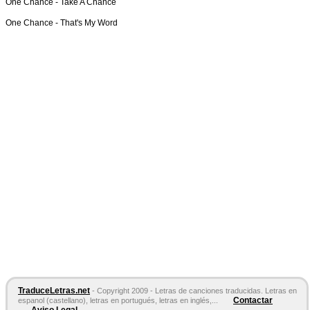
One Chance -
Take A Chance
One Chance -
That's My Word
TraduceLetras.net
- Copyright 2009 - Letras de canciones traducidas. Letras en
Contactar
espanol (castellano), letras en portugués, letras en inglés,...