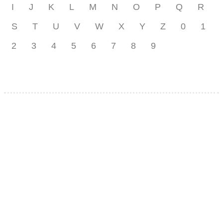
I
J
K
L
M
N
O
P
Q
R
S
T
U
V
W
X
Y
Z
0
1
2
3
4
5
6
7
8
9