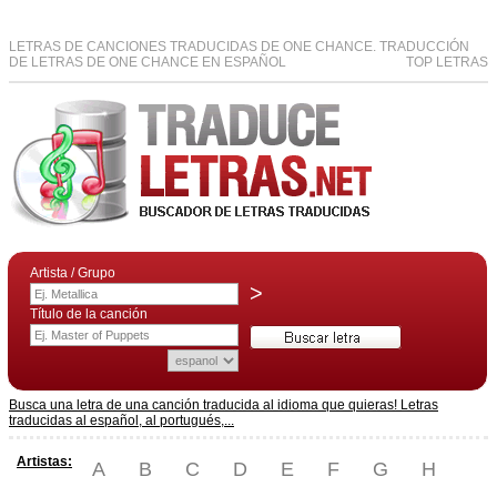
LETRAS DE CANCIONES TRADUCIDAS DE ONE CHANCE. TRADUCCIÓN
DE LETRAS DE ONE CHANCE EN ESPAÑOL
TOP LETRAS
Artista / Grupo
>
Título de la canción
Busca una letra de una canción traducida al idioma que quieras! Letras
traducidas al español, al portugués,...
Artistas:
A
B
C
D
E
F
G
H