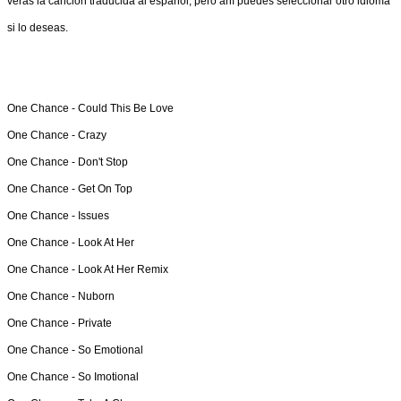
verás la canción traducida al español, pero ahí puedes seleccionar otro idioma
si lo deseas.
One Chance -
Could This Be Love
One Chance -
Crazy
One Chance -
Don't Stop
One Chance -
Get On Top
One Chance -
Issues
One Chance -
Look At Her
One Chance -
Look At Her Remix
One Chance -
Nuborn
One Chance -
Private
One Chance -
So Emotional
One Chance -
So Imotional