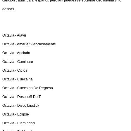
canción traducida al español, pero ahí puedes seleccionar otro idioma si lo
deseas.
Octavia -
Ajayu
Octavia -
Amaría Silenciosamente
Octavia -
Anclado
Octavia -
Caminare
Octavia -
Ciclos
Octavia -
Cuecaina
Octavia -
Cuecaina De Regreso
Octavia -
DespueS De Ti
Octavia -
Disco Lipstick
Octavia -
Eclipse
Octavia -
Eternindad