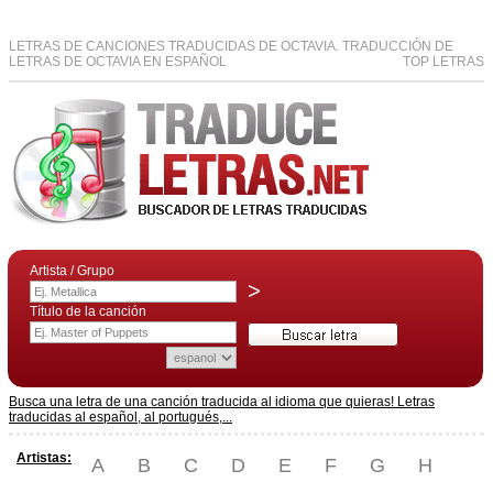
LETRAS DE CANCIONES TRADUCIDAS DE OCTAVIA. TRADUCCIÓN DE
LETRAS DE OCTAVIA EN ESPAÑOL
TOP LETRAS
Artista / Grupo
>
Título de la canción
Busca una letra de una canción traducida al idioma que quieras! Letras
traducidas al español, al portugués,...
Artistas:
A
B
C
D
E
F
G
H