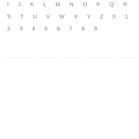
I
J
K
L
M
N
O
P
Q
R
S
T
U
V
W
X
Y
Z
0
1
2
3
4
5
6
7
8
9