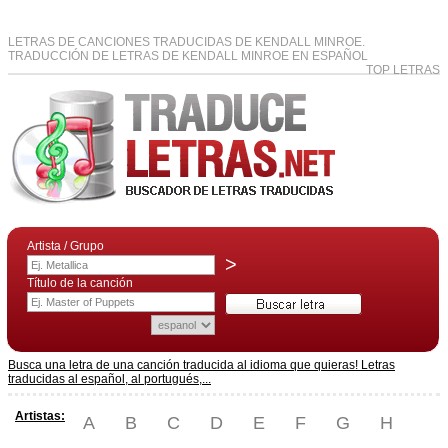
LETRAS DE CANCIONES TRADUCIDAS DE KENDALL MINROE.
TRADUCCIÓN DE LETRAS DE KENDALL MINROE EN ESPAÑOL
TOP LETRAS
Artista / Grupo
>
Título de la canción
Busca una letra de una canción traducida al idioma que quieras! Letras
traducidas al español, al portugués,...
Artistas:
A
B
C
D
E
F
G
H