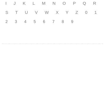
I
J
K
L
M
N
O
P
Q
R
S
T
U
V
W
X
Y
Z
0
1
2
3
4
5
6
7
8
9