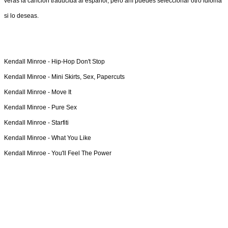
verás la canción traducida al español, pero ahí puedes seleccionar otro idioma
si lo deseas.
Kendall Minroe -
Hip-Hop Don't Stop
Kendall Minroe -
Mini Skirts, Sex, Papercuts
Kendall Minroe -
Move It
Kendall Minroe -
Pure Sex
Kendall Minroe -
Starfiti
Kendall Minroe -
What You Like
Kendall Minroe -
You'll Feel The Power