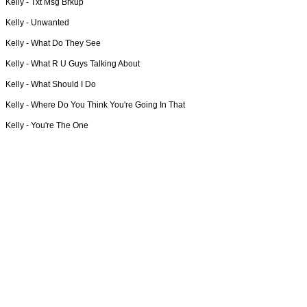
Kelly -
Txt Msg Brkup
Kelly -
Unwanted
Kelly -
What Do They See
Kelly -
What R U Guys Talking About
Kelly -
What Should I Do
Kelly -
Where Do You Think You're Going In That
Kelly -
You're The One