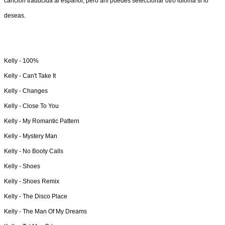
canción traducida al español, pero ahí puedes seleccionar otro idioma si lo
deseas.
Kelly -
100%
Kelly -
Can't Take It
Kelly -
Changes
Kelly -
Close To You
Kelly -
My Romantic Pattern
Kelly -
Mystery Man
Kelly -
No Booty Calls
Kelly -
Shoes
Kelly -
Shoes Remix
Kelly -
The Disco Place
Kelly -
The Man Of My Dreams