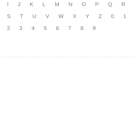
I
J
K
L
M
N
O
P
Q
R
S
T
U
V
W
X
Y
Z
0
1
2
3
4
5
6
7
8
9