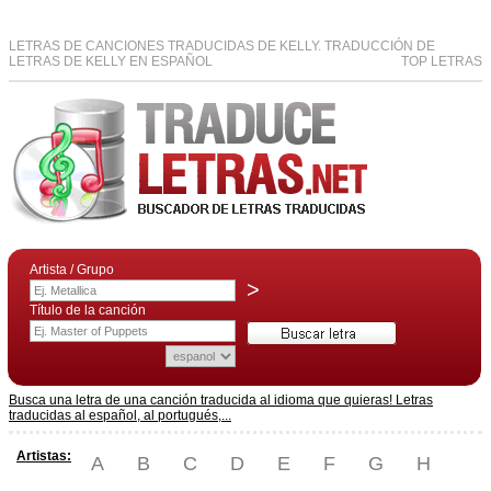
LETRAS DE CANCIONES TRADUCIDAS DE KELLY. TRADUCCIÓN DE
LETRAS DE KELLY EN ESPAÑOL
TOP LETRAS
Artista / Grupo
>
Título de la canción
Busca una letra de una canción traducida al idioma que quieras! Letras
traducidas al español, al portugués,...
Artistas:
A
B
C
D
E
F
G
H