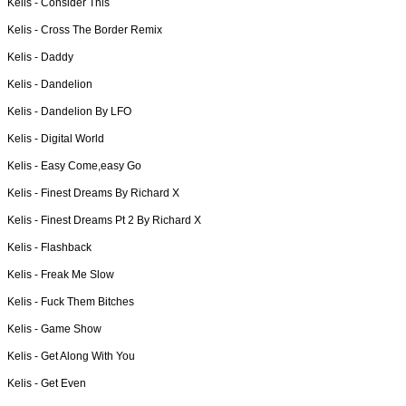
Kelis -
Consider This
Kelis -
Cross The Border Remix
Kelis -
Daddy
Kelis -
Dandelion
Kelis -
Dandelion By LFO
Kelis -
Digital World
Kelis -
Easy Come,easy Go
Kelis -
Finest Dreams By Richard X
Kelis -
Finest Dreams Pt 2 By Richard X
Kelis -
Flashback
Kelis -
Freak Me Slow
Kelis -
Fuck Them Bitches
Kelis -
Game Show
Kelis -
Get Along With You
Kelis -
Get Even