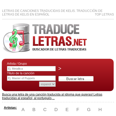
LETRAS DE CANCIONES TRADUCIDAS DE KELIS. TRADUCCIÓN DE
LETRAS DE KELIS EN ESPAÑOL
TOP LETRAS
Artista / Grupo
>
Título de la canción
Busca una letra de una canción traducida al idioma que quieras! Letras
traducidas al español, al portugués,...
Artistas:
A
B
C
D
E
F
G
H