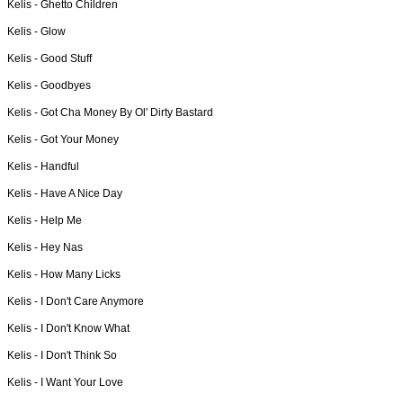
Kelis -
Ghetto Children
Kelis -
Glow
Kelis -
Good Stuff
Kelis -
Goodbyes
Kelis -
Got Cha Money By Ol' Dirty Bastard
Kelis -
Got Your Money
Kelis -
Handful
Kelis -
Have A Nice Day
Kelis -
Help Me
Kelis -
Hey Nas
Kelis -
How Many Licks
Kelis -
I Don't Care Anymore
Kelis -
I Don't Know What
Kelis -
I Don't Think So
Kelis -
I Want Your Love