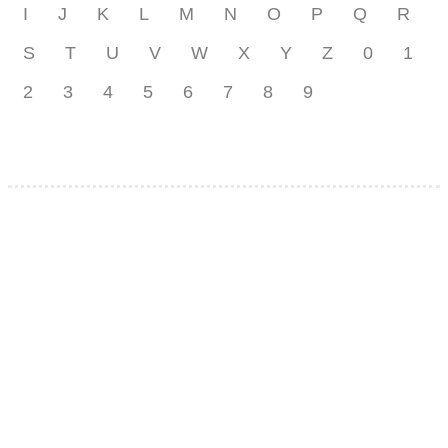
I
J
K
L
M
N
O
P
Q
R
S
T
U
V
W
X
Y
Z
0
1
2
3
4
5
6
7
8
9