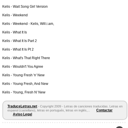
Kelis -
Wait Song Girl Version
Kelis -
Weekend
Kelis -
Weekend - Kelis, Will.i.am,
Kelis -
What It Is
Kelis -
What It Is Part 2
Kelis -
What It Is Pt 2
Kelis -
What's That Right There
Kelis -
Wouldn't You Agree
Kelis -
Young Fresh 'n' New
Kelis -
Young Fresh, And New
Kelis -
Young, Fresh N' New
TraduceLetras.net
- Copyright 2009 - Letras de canciones traducidas. Letras en
Contactar
espanol (castellano), letras en portugués, letras en inglés,...
Aviso Legal