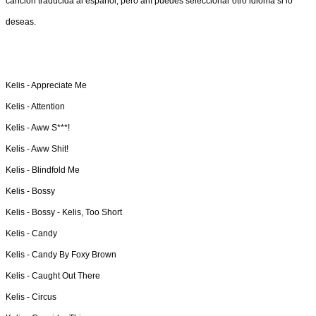
canción traducida al español, pero ahí puedes seleccionar otro idioma si lo
deseas.
Kelis -
Appreciate Me
Kelis -
Attention
Kelis -
Aww S***!
Kelis -
Aww Shit!
Kelis -
Blindfold Me
Kelis -
Bossy
Kelis -
Bossy - Kelis, Too Short
Kelis -
Candy
Kelis -
Candy By Foxy Brown
Kelis -
Caught Out There
Kelis -
Circus