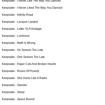
Keepsake -
I Never Like The Way You Danced
Keepsake -
I Never Liked The Way You Danced
Keepsake -
Infinity Road
Keepsake -
Lacquer Lipstick
Keepsake -
Letter To A Hostage
Keepsake -
Lonliness
Keepsake -
Math Is Wrong
Keepsake -
On Season Too Late
Keepsake -
One Season Too Late
Keepsake -
Paper Cuts And Broken Hearts
Keepsake -
Roses Of Picardy
Keepsake -
She Hums Like A Radio
Keepsake -
Slander
Keepsake -
Sleep
Keepsake -
Space Bound