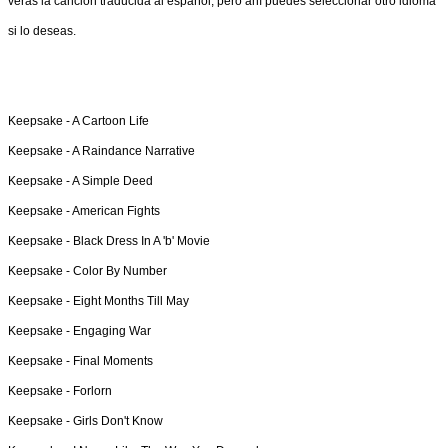
verás la canción traducida al español, pero ahí puedes seleccionar otro idioma
si lo deseas.
Keepsake -
A Cartoon Life
Keepsake -
A Raindance Narrative
Keepsake -
A Simple Deed
Keepsake -
American Fights
Keepsake -
Black Dress In A 'b' Movie
Keepsake -
Color By Number
Keepsake -
Eight Months Till May
Keepsake -
Engaging War
Keepsake -
Final Moments
Keepsake -
Forlorn
Keepsake -
Girls Don't Know