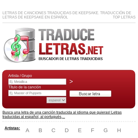
LETRAS DE CANCIONES TRADUCIDAS DE KEEPSAKE. TRADUCCIÓN DE
LETRAS DE KEEPSAKE EN ESPAÑOL
TOP LETRAS
Artista / Grupo
>
Título de la canción
Busca una letra de una canción traducida al idioma que quieras! Letras
traducidas al español, al portugués,...
Artistas:
A
B
C
D
E
F
G
H