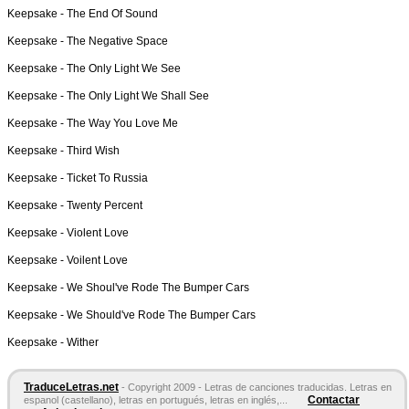
Keepsake -
The End Of Sound
Keepsake -
The Negative Space
Keepsake -
The Only Light We See
Keepsake -
The Only Light We Shall See
Keepsake -
The Way You Love Me
Keepsake -
Third Wish
Keepsake -
Ticket To Russia
Keepsake -
Twenty Percent
Keepsake -
Violent Love
Keepsake -
Voilent Love
Keepsake -
We Shoul've Rode The Bumper Cars
Keepsake -
We Should've Rode The Bumper Cars
Keepsake -
Wither
TraduceLetras.net
- Copyright 2009 - Letras de canciones traducidas. Letras en
Contactar
espanol (castellano), letras en portugués, letras en inglés,...