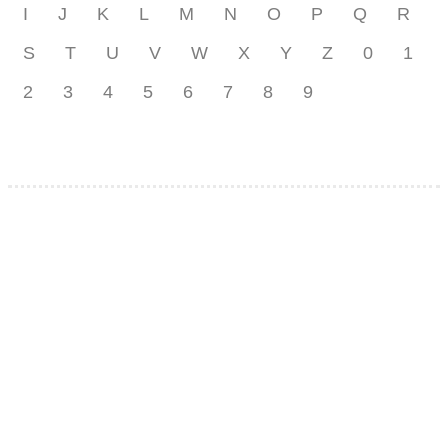
I
J
K
L
M
N
O
P
Q
R
S
T
U
V
W
X
Y
Z
0
1
2
3
4
5
6
7
8
9