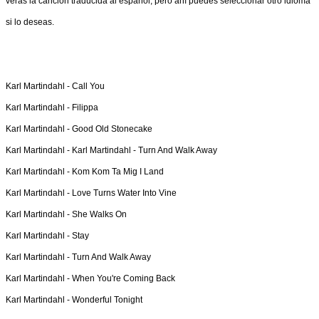
verás la canción traducida al español, pero ahí puedes seleccionar otro idioma
si lo deseas.
Karl Martindahl -
Call You
Karl Martindahl -
Filippa
Karl Martindahl -
Good Old Stonecake
Karl Martindahl -
Karl Martindahl - Turn And Walk Away
Karl Martindahl -
Kom Kom Ta Mig I Land
Karl Martindahl -
Love Turns Water Into Vine
Karl Martindahl -
She Walks On
Karl Martindahl -
Stay
Karl Martindahl -
Turn And Walk Away
Karl Martindahl -
When You're Coming Back
Karl Martindahl -
Wonderful Tonight