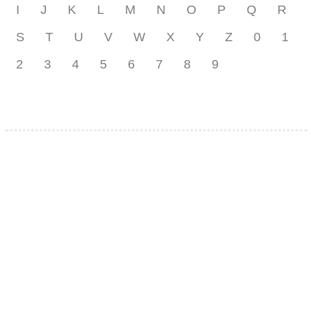
I
J
K
L
M
N
O
P
Q
R
S
T
U
V
W
X
Y
Z
0
1
2
3
4
5
6
7
8
9