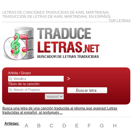
LETRAS DE CANCIONES TRADUCIDAS DE KARL MARTINDAHL.
TRADUCCIÓN DE LETRAS DE KARL MARTINDAHL EN ESPAÑOL
TOP LETRAS
Artista / Grupo
>
Título de la canción
Busca una letra de una canción traducida al idioma que quieras! Letras
traducidas al español, al portugués,...
Artistas:
A
B
C
D
E
F
G
H