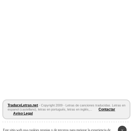
TraduceLetras.net
- Copyright 2009 - Letras de canciones traducidas. Letras en
Contactar
espanol (castellano), letras en portugués, letras en inglés,...
Aviso Legal
Páginas Amigas:
Letras en español
Letras de Canciones
Acordes y
×
Este sitio web usa cookies propias y de terceros para mejorar la experiencia de