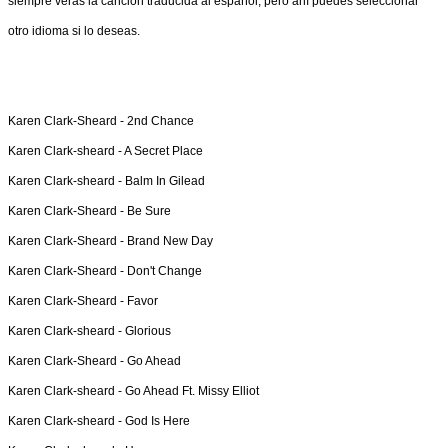
siempre verás la canción traducida al español, pero ahí puedes seleccionar
otro idioma si lo deseas.
Karen Clark-Sheard -
2nd Chance
Karen Clark-sheard -
A Secret Place
Karen Clark-sheard -
Balm In Gilead
Karen Clark-Sheard -
Be Sure
Karen Clark-Sheard -
Brand New Day
Karen Clark-Sheard -
Don't Change
Karen Clark-Sheard -
Favor
Karen Clark-sheard -
Glorious
Karen Clark-Sheard -
Go Ahead
Karen Clark-sheard -
Go Ahead Ft. Missy Elliot
Karen Clark-sheard -
God Is Here