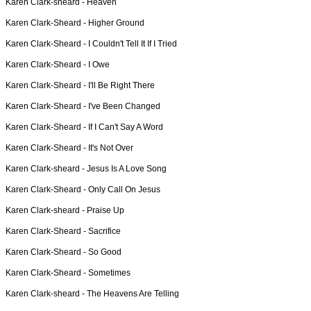
Karen Clark-sheard -
Heaven
Karen Clark-Sheard -
Higher Ground
Karen Clark-Sheard -
I Couldn't Tell It If I Tried
Karen Clark-Sheard -
I Owe
Karen Clark-Sheard -
I'll Be Right There
Karen Clark-Sheard -
I've Been Changed
Karen Clark-Sheard -
If I Can't Say A Word
Karen Clark-Sheard -
It's Not Over
Karen Clark-sheard -
Jesus Is A Love Song
Karen Clark-Sheard -
Only Call On Jesus
Karen Clark-sheard -
Praise Up
Karen Clark-Sheard -
Sacrifice
Karen Clark-Sheard -
So Good
Karen Clark-Sheard -
Sometimes
Karen Clark-sheard -
The Heavens Are Telling