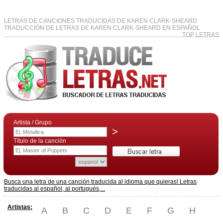
LETRAS DE CANCIONES TRADUCIDAS DE KAREN CLARK-SHEARD.
TRADUCCIÓN DE LETRAS DE KAREN CLARK-SHEARD EN ESPAÑOL
TOP LETRAS
Artista / Grupo
>
Título de la canción
Busca una letra de una canción traducida al idioma que quieras! Letras
traducidas al español, al portugués,...
Artistas:
A
B
C
D
E
F
G
H