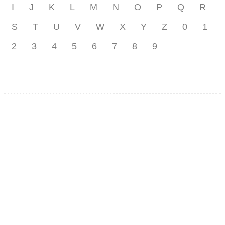
I
J
K
L
M
N
O
P
Q
R
S
T
U
V
W
X
Y
Z
0
1
2
3
4
5
6
7
8
9