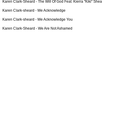
Karen Clark-Sheard -
The Will Of God Feat. Kierra "Kiki" Shea
Karen Clark-sheard -
We Acknowledge
Karen Clark-sheard -
We Acknowledge You
Karen Clark-Sheard -
We Are Not Ashamed