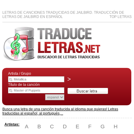
LETRAS DE CANCIONES TRADUCIDAS DE JAILBIRD. TRADUCCIÓN DE
LETRAS DE JAILBIRD EN ESPAÑOL
TOP LETRAS
Artista / Grupo
>
Título de la canción
Busca una letra de una canción traducida al idioma que quieras! Letras
traducidas al español, al portugués,...
Artistas:
A
B
C
D
E
F
G
H