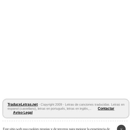
TraduceLetras.net
- Copyright 2009 - Letras de canciones traducidas. Letras en
Contactar
espanol (castellano), letras en portugués, letras en inglés,...
Aviso Legal
Páginas Amigas:
Letras en español
Letras de Canciones
Acordes y
×
Este sitio web usa cookies propias y de terceros para mejorar la experiencia de