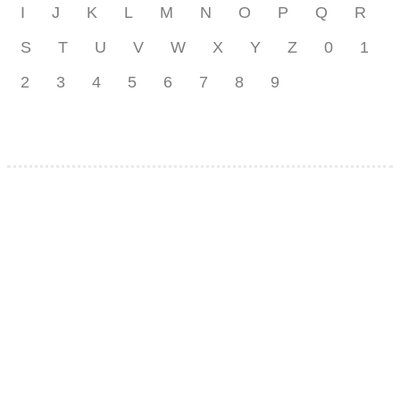
I
J
K
L
M
N
O
P
Q
R
S
T
U
V
W
X
Y
Z
0
1
2
3
4
5
6
7
8
9