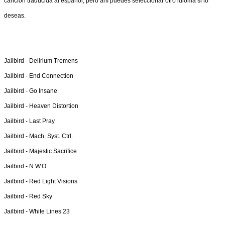
canción traducida al español, pero ahí puedes seleccionar otro idioma si lo
deseas.
Jailbird -
Delirium Tremens
Jailbird -
End Connection
Jailbird -
Go Insane
Jailbird -
Heaven Distortion
Jailbird -
Last Pray
Jailbird -
Mach. Syst. Ctrl.
Jailbird -
Majestic Sacrifice
Jailbird -
N.W.O.
Jailbird -
Red Light Visions
Jailbird -
Red Sky
Jailbird -
White Lines 23