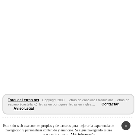
TraduceLetras.net
- Copyright 2009 - Letras de canciones traducidas. Letras en
Contactar
espanol (castellano), letras en portugués, letras en inglés,...
Aviso Legal
Páginas Amigas:
Letras en español
Letras de Canciones
Acordes y
×
Este sitio web usa cookies propias y de terceros para mejorar la experiencia de
Tablaturas
navegación y personalizar contenido y anuncios. Si sigue navegando estará
aceptando su uso.
Más información