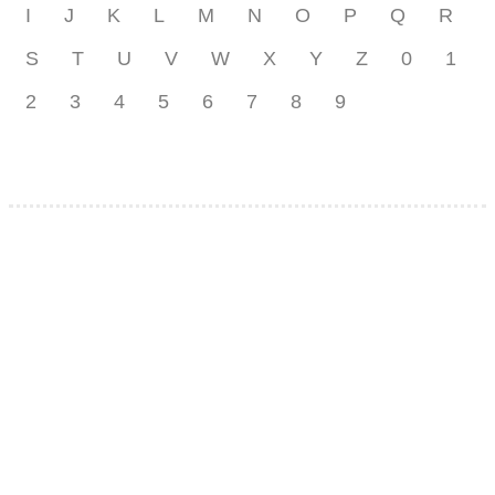
I
J
K
L
M
N
O
P
Q
R
S
T
U
V
W
X
Y
Z
0
1
2
3
4
5
6
7
8
9