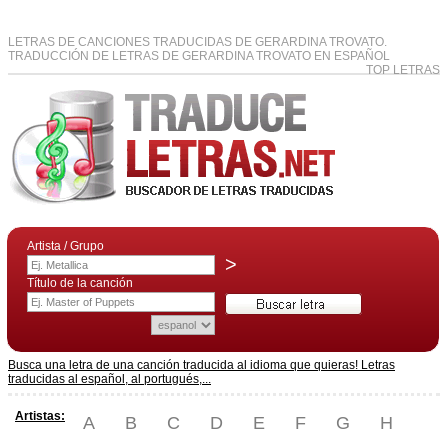
LETRAS DE CANCIONES TRADUCIDAS DE GERARDINA TROVATO.
TRADUCCIÓN DE LETRAS DE GERARDINA TROVATO EN ESPAÑOL
TOP LETRAS
Artista / Grupo
>
Título de la canción
Busca una letra de una canción traducida al idioma que quieras! Letras
traducidas al español, al portugués,...
Artistas:
A
B
C
D
E
F
G
H