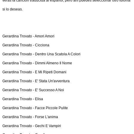
verás la canción traducida al español, pero ahí puedes seleccionar otro idioma
si lo deseas.
Gerardina Trovato -
Amori Amori
Gerardina Trovato -
Cicciona
Gerardina Trovato -
Dentro Una Scatola A Colori
Gerardina Trovato -
Dimmi Almeno Il Nome
Gerardina Trovato -
E Mi Ripeti Domani
Gerardina Trovato -
E' Stata Un'avventura
Gerardina Trovato -
E' Successo A Noi
Gerardina Trovato -
Elisa
Gerardina Trovato -
Facce Piccole Pulite
Gerardina Trovato -
Forse L'anima
Gerardina Trovato -
Gechi E Vampiri