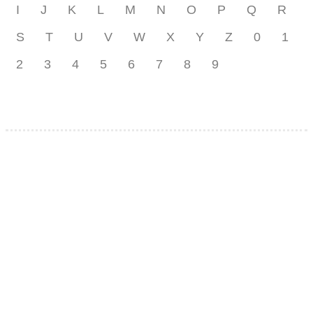
I
J
K
L
M
N
O
P
Q
R
S
T
U
V
W
X
Y
Z
0
1
2
3
4
5
6
7
8
9