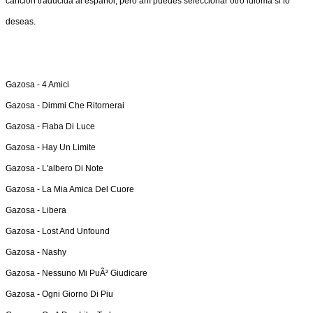
canción traducida al español, pero ahí puedes seleccionar otro idioma si lo
deseas.
Gazosa -
4 Amici
Gazosa -
Dimmi Che Ritornerai
Gazosa -
Fiaba Di Luce
Gazosa -
Hay Un Limite
Gazosa -
L'albero Di Note
Gazosa -
La Mia Amica Del Cuore
Gazosa -
Libera
Gazosa -
Lost And Unfound
Gazosa -
Nashy
Gazosa -
Nessuno Mi PuÃ² Giudicare
Gazosa -
Ogni Giorno Di Piu