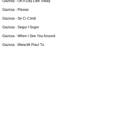
Gazosa -
On A Day Like Today
Gazosa -
Please
Gazosa -
Se Ci Credi
Gazosa -
Segui I Sogni
Gazosa -
When I See You Around
Gazosa -
Www.Mi Piaci Tu