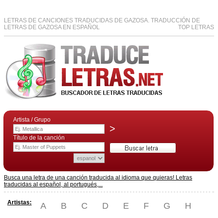
LETRAS DE CANCIONES TRADUCIDAS DE GAZOSA. TRADUCCIÓN DE
LETRAS DE GAZOSA EN ESPAÑOL
TOP LETRAS
Artista / Grupo
>
Título de la canción
Busca una letra de una canción traducida al idioma que quieras! Letras
traducidas al español, al portugués,...
Artistas:
A
B
C
D
E
F
G
H