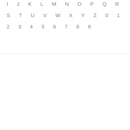
I
J
K
L
M
N
O
P
Q
R
S
T
U
V
W
X
Y
Z
0
1
2
3
4
5
6
7
8
9