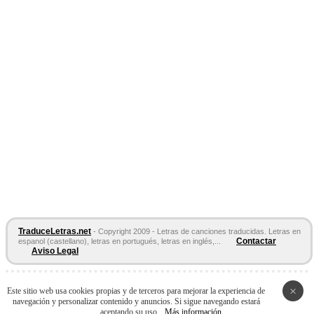
TraduceLetras.net
- Copyright 2009 - Letras de canciones traducidas. Letras en
Contactar
espanol (castellano), letras en portugués, letras en inglés,...
Aviso Legal
Páginas Amigas:
Letras en español
Letras de Canciones
Acordes y
×
Este sitio web usa cookies propias y de terceros para mejorar la experiencia de
Tablaturas
navegación y personalizar contenido y anuncios. Si sigue navegando estará
aceptando su uso.
Más información