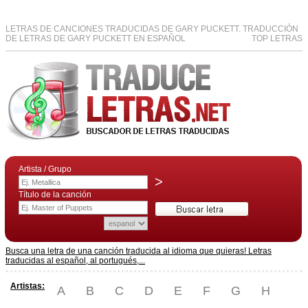
LETRAS DE CANCIONES TRADUCIDAS DE GARY PUCKETT. TRADUCCIÓN
DE LETRAS DE GARY PUCKETT EN ESPAÑOL
TOP LETRAS
Artista / Grupo
>
Título de la canción
Busca una letra de una canción traducida al idioma que quieras! Letras
traducidas al español, al portugués,...
Artistas:
A
B
C
D
E
F
G
H