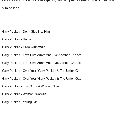
verás la canción traducida al español, pero ahí puedes seleccionar otro idioma
si lo deseas.
Gary Puckett -
Don't Give Into Him
Gary Puckett -
Home
Gary Puckett -
Lady Willpower
Gary Puckett -
Let's Give Adam And Eve Another Chance /
Gary Puckett -
Let's Give Adam And Eve Another Chance /
Gary Puckett -
Over You / Gary Puckett & The Union Gap
Gary Puckett -
Over You / Gary Puckett & The Union Gap
Gary Puckett -
This Girl Is A Woman Now
Gary Puckett -
Woman, Woman
Gary Puckett -
Young Girl