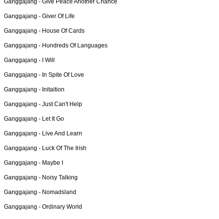
Ganggajang -
Give Peace Another Chance
Ganggajang -
Giver Of Life
Ganggajang -
House Of Cards
Ganggajang -
Hundreds Of Languages
Ganggajang -
I Will
Ganggajang -
In Spite Of Love
Ganggajang -
Initaition
Ganggajang -
Just Can't Help
Ganggajang -
Let It Go
Ganggajang -
Live And Learn
Ganggajang -
Luck Of The Irish
Ganggajang -
Maybe I
Ganggajang -
Noisy Talking
Ganggajang -
Nomadsland
Ganggajang -
Ordinary World