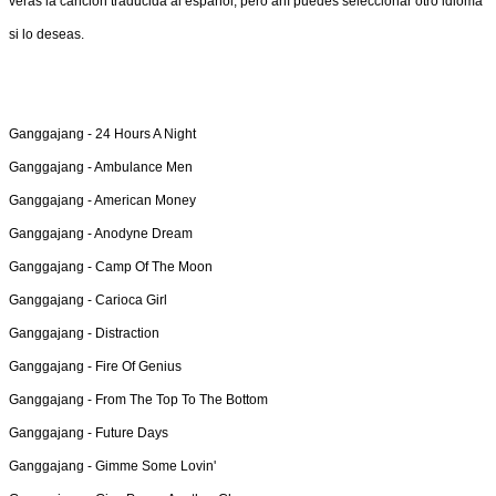
verás la canción traducida al español, pero ahí puedes seleccionar otro idioma
si lo deseas.
Ganggajang -
24 Hours A Night
Ganggajang -
Ambulance Men
Ganggajang -
American Money
Ganggajang -
Anodyne Dream
Ganggajang -
Camp Of The Moon
Ganggajang -
Carioca Girl
Ganggajang -
Distraction
Ganggajang -
Fire Of Genius
Ganggajang -
From The Top To The Bottom
Ganggajang -
Future Days
Ganggajang -
Gimme Some Lovin'