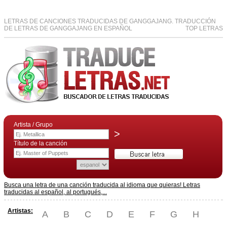
LETRAS DE CANCIONES TRADUCIDAS DE GANGGAJANG. TRADUCCIÓN
DE LETRAS DE GANGGAJANG EN ESPAÑOL
TOP LETRAS
Artista / Grupo
>
Título de la canción
Busca una letra de una canción traducida al idioma que quieras! Letras
traducidas al español, al portugués,...
Artistas:
A
B
C
D
E
F
G
H