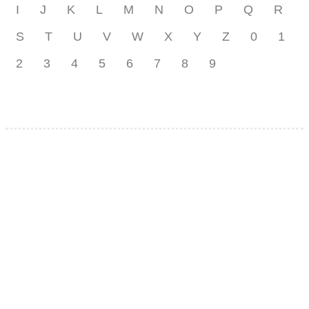
I
J
K
L
M
N
O
P
Q
R
S
T
U
V
W
X
Y
Z
0
1
2
3
4
5
6
7
8
9