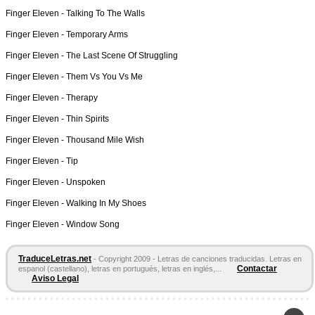
Finger Eleven -
Talking To The Walls
Finger Eleven -
Temporary Arms
Finger Eleven -
The Last Scene Of Struggling
Finger Eleven -
Them Vs You Vs Me
Finger Eleven -
Therapy
Finger Eleven -
Thin Spirits
Finger Eleven -
Thousand Mile Wish
Finger Eleven -
Tip
Finger Eleven -
Unspoken
Finger Eleven -
Walking In My Shoes
Finger Eleven -
Window Song
TraduceLetras.net
- Copyright 2009 - Letras de canciones traducidas. Letras en
Contactar
espanol (castellano), letras en portugués, letras en inglés,...
Aviso Legal
Páginas Amigas:
Letras en español
Letras de Canciones
Acordes y