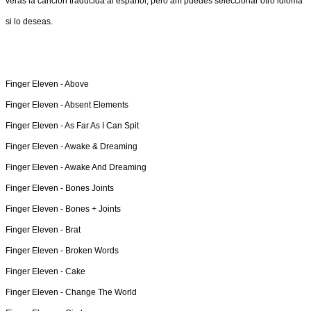
verás la canción traducida al español, pero ahí puedes seleccionar otro idioma
si lo deseas.
Finger Eleven -
Above
Finger Eleven -
Absent Elements
Finger Eleven -
As Far As I Can Spit
Finger Eleven -
Awake & Dreaming
Finger Eleven -
Awake And Dreaming
Finger Eleven -
Bones Joints
Finger Eleven -
Bones + Joints
Finger Eleven -
Brat
Finger Eleven -
Broken Words
Finger Eleven -
Cake
Finger Eleven -
Change The World