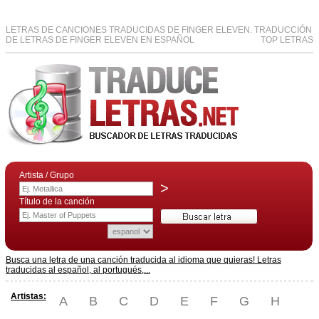
LETRAS DE CANCIONES TRADUCIDAS DE FINGER ELEVEN. TRADUCCIÓN
DE LETRAS DE FINGER ELEVEN EN ESPAÑOL
TOP LETRAS
Artista / Grupo
>
Título de la canción
Busca una letra de una canción traducida al idioma que quieras! Letras
traducidas al español, al portugués,...
Artistas:
A
B
C
D
E
F
G
H