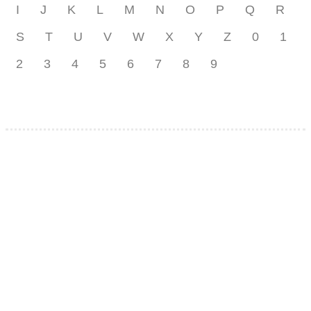
I
J
K
L
M
N
O
P
Q
R
S
T
U
V
W
X
Y
Z
0
1
2
3
4
5
6
7
8
9