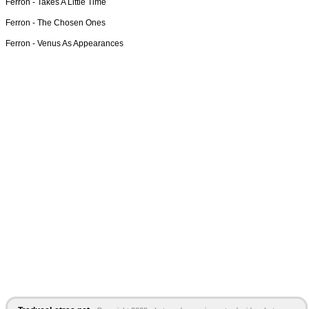
Ferron -
Takes A Little Time
Ferron -
The Chosen Ones
Ferron -
Venus As Appearances