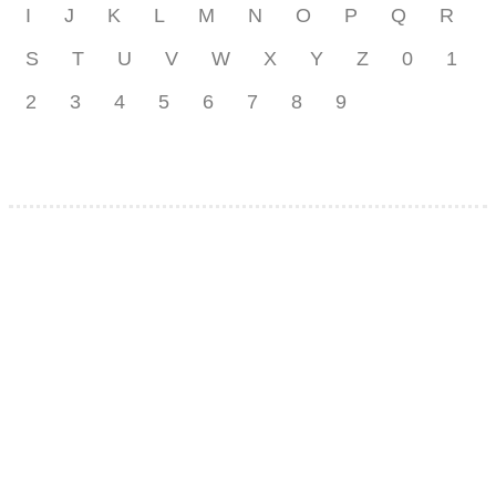
I
J
K
L
M
N
O
P
Q
R
S
T
U
V
W
X
Y
Z
0
1
2
3
4
5
6
7
8
9