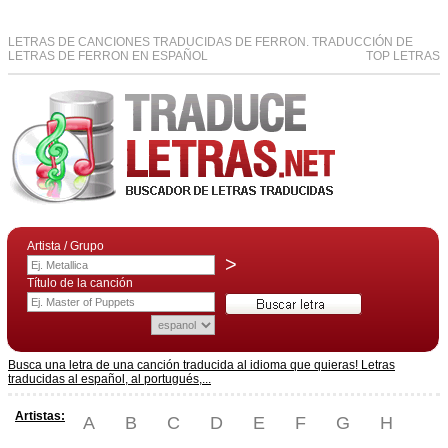
LETRAS DE CANCIONES TRADUCIDAS DE FERRON. TRADUCCIÓN DE
LETRAS DE FERRON EN ESPAÑOL
TOP LETRAS
Artista / Grupo
>
Título de la canción
Busca una letra de una canción traducida al idioma que quieras! Letras
traducidas al español, al portugués,...
Artistas:
A
B
C
D
E
F
G
H