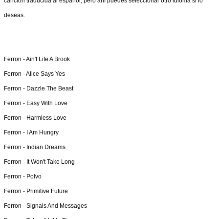
canción traducida al español, pero ahí puedes seleccionar otro idioma si lo
deseas.
Ferron -
Ain't Life A Brook
Ferron -
Alice Says Yes
Ferron -
Dazzle The Beast
Ferron -
Easy With Love
Ferron -
Harmless Love
Ferron -
I Am Hungry
Ferron -
Indian Dreams
Ferron -
It Won't Take Long
Ferron -
Polvo
Ferron -
Primitive Future
Ferron -
Signals And Messages