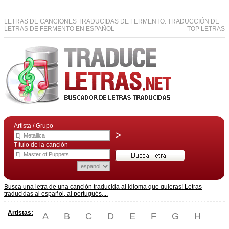
LETRAS DE CANCIONES TRADUCIDAS DE FERMENTO. TRADUCCIÓN DE
LETRAS DE FERMENTO EN ESPAÑOL
TOP LETRAS
Artista / Grupo
>
Título de la canción
Busca una letra de una canción traducida al idioma que quieras! Letras
traducidas al español, al portugués,...
Artistas:
A
B
C
D
E
F
G
H