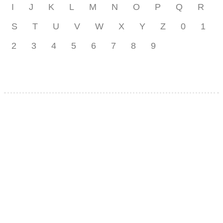
I
J
K
L
M
N
O
P
Q
R
S
T
U
V
W
X
Y
Z
0
1
2
3
4
5
6
7
8
9