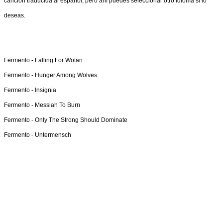
canción traducida al español, pero ahí puedes seleccionar otro idioma si lo
deseas.
Fermento -
Falling For Wotan
Fermento -
Hunger Among Wolves
Fermento -
Insignia
Fermento -
Messiah To Burn
Fermento -
Only The Strong Should Dominate
Fermento -
Untermensch