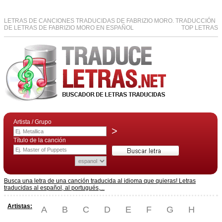
LETRAS DE CANCIONES TRADUCIDAS DE FABRIZIO MORO. TRADUCCIÓN
DE LETRAS DE FABRIZIO MORO EN ESPAÑOL
TOP LETRAS
Artista / Grupo
>
Título de la canción
Busca una letra de una canción traducida al idioma que quieras! Letras
traducidas al español, al portugués,...
Artistas:
A
B
C
D
E
F
G
H