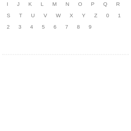
I
J
K
L
M
N
O
P
Q
R
S
T
U
V
W
X
Y
Z
0
1
2
3
4
5
6
7
8
9