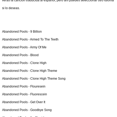
verás la canción traducida al español, pero ahí puedes seleccionar otro idioma
si lo deseas.
Abandoned Pools -
9 Billion
Abandoned Pools -
Armed To The Teeth
Abandoned Pools -
Army Of Me
Abandoned Pools -
Blood
Abandoned Pools -
Clone High
Abandoned Pools -
Clone High Theme
Abandoned Pools -
Clone High Theme Song
Abandoned Pools -
Flouresein
Abandoned Pools -
Fluorescein
Abandoned Pools -
Get Over It
Abandoned Pools -
Goodbye Song