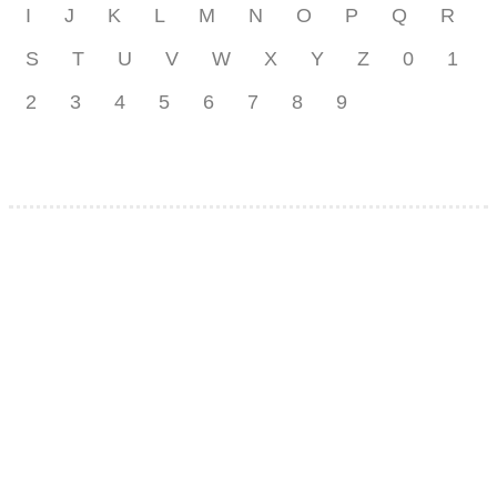
I
J
K
L
M
N
O
P
Q
R
S
T
U
V
W
X
Y
Z
0
1
2
3
4
5
6
7
8
9