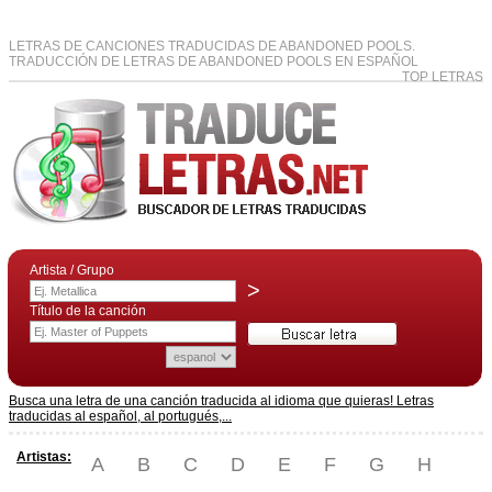
LETRAS DE CANCIONES TRADUCIDAS DE ABANDONED POOLS.
TRADUCCIÓN DE LETRAS DE ABANDONED POOLS EN ESPAÑOL
TOP LETRAS
Artista / Grupo
>
Título de la canción
Busca una letra de una canción traducida al idioma que quieras! Letras
traducidas al español, al portugués,...
Artistas:
A
B
C
D
E
F
G
H