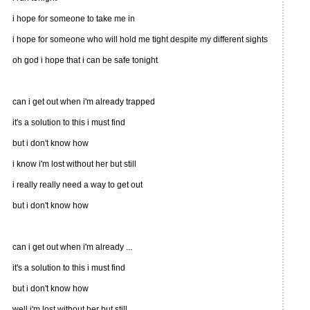
i hope for someone to take me in
i hope for someone who will hold me tight despite my different sights
oh god i hope that i can be safe tonight
can i get out when i'm already trapped
it's a solution to this i must find
but i don't know how
i know i'm lost without her but still
i really really need a way to get out
but i don't know how
can i get out when i'm already ...
it's a solution to this i must find
but i don't know how
well i'm lost without her but still