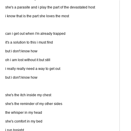
she's a parasite and i play the part of the devastated host
i know that is the part she loves the most
can i get out when i'm already trapped
it's a solution to this i must find
but i don't know how
oh i am lost without it but still
i really really need a way to get out
but i don't know how
she's the itch inside my chest
she's the reminder of my other sides
the whisper in my head
she's comfort in my bed
i run tonight