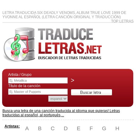
LETRA TRADUCIDA SIX DEADLY VENOMS, ALBUM TRUE LOVE 1999 DE
YVONNE AL ESPAÑOL (LETRA CANCIÓN ORIGINAL Y TRADUCCIÓN)
TOP LETRAS
Artista / Grupo
>
Título de la canción
Busca una letra de una canción traducida al idioma que quieras! Letras
traducidas al español, al portugués,...
Artistas:
A
B
C
D
E
F
G
H