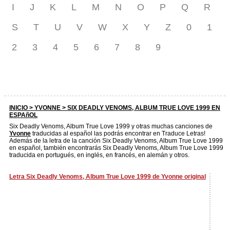
I
J
K
L
M
N
O
P
Q
R
S
T
U
V
W
X
Y
Z
0
1
2
3
4
5
6
7
8
9
INICIO >
YVONNE
> SIX DEADLY VENOMS, ALBUM TRUE LOVE 1999 EN
ESPAñOL
Six Deadly Venoms, Album True Love 1999 y otras muchas canciones de
Yvonne
traducidas al español las podrás encontrar en Traduce Letras!
Además de la letra de la canción Six Deadly Venoms, Album True Love 1999
en español, también encontrarás Six Deadly Venoms, Album True Love 1999
traducida en portugués, en inglés, en francés, en alemán y otros.
Letra Six Deadly Venoms, Album True Love 1999 de Yvonne original