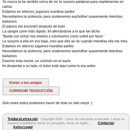
Yo nunca la he sentido cerca de mí, le susurro palabras para mantenerme en
calma
Estamos en silencio, jugamos nuestras partes
Necesitamos la violencia, pero sostenemos eachother suavemente mientras
bailamos
El pánico me encontró después de todo
La sangre corre más rápido, Im aferrándose a lo que Ive dicho
"Basta con echar mis miedos y colorearlos como usted por favor '
Le susurro a ella en voz baja, creo que ella se ríe cuando mientras ella me mira
Estamos en silencio jugamos nuestras partes
Necesitamos la violencia, pero sostenemos eachother suavemente mientras
bailamos
Duermo esta noche, un colchón en el suelo
Im despertar a su lado, el dolor está aquí como lo era antes
Enviar a tus amigos
CORREGIR TRADUCCIÓN
Sólo entre todos podremos hacer de éste un sitio mejor :)
TraduceLetras.net
- Copyright 2009 - Letras de canciones traducidas. Letras en
Contactar
espanol (castellano), letras en portugués, letras en inglés,...
Aviso Legal