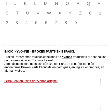
I
J
K
L
M
N
O
P
Q
R
S
T
U
V
W
X
Y
Z
0
1
2
3
4
5
6
7
8
9
INICIO >
YVONNE
> BROKEN PARTS EN ESPAñOL
Broken Parts y otras muchas canciones de
Yvonne
traducidas al español las
podrás encontrar en Traduce Letras!
Además de la letra de la canción Broken Parts en español, también
encontrarás Broken Parts traducida en portugués, en inglés, en francés, en
alemán y otros.
Letra Broken Parts de Yvonne original