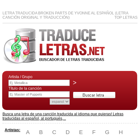
LETRA TRADUCIDA BROKEN PARTS DE YVONNE AL ESPAÑOL (LETRA
CANCIÓN ORIGINAL Y TRADUCCIÓN)
TOP LETRAS
Artista / Grupo
>
Título de la canción
Busca una letra de una canción traducida al idioma que quieras! Letras
traducidas al español, al portugués,...
Artistas:
A
B
C
D
E
F
G
H