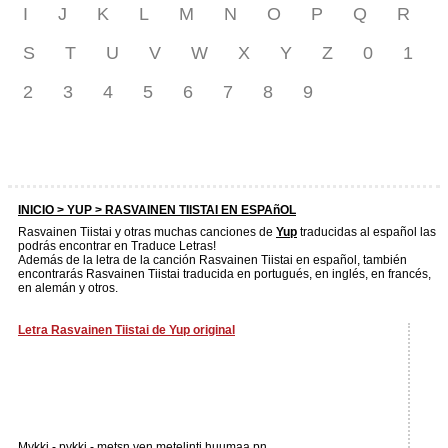
I
J
K
L
M
N
O
P
Q
R
S
T
U
V
W
X
Y
Z
0
1
2
3
4
5
6
7
8
9
INICIO >
YUP
> RASVAINEN TIISTAI EN ESPAñOL
Rasvainen Tiistai y otras muchas canciones de
Yup
traducidas al español las
podrás encontrar en Traduce Letras!
Además de la letra de la canción Rasvainen Tiistai en español, también
encontrarás Rasvainen Tiistai traducida en portugués, en inglés, en francés,
en alemán y otros.
Letra Rasvainen Tiistai de Yup original
Mykki - pykki - metsn ven metelinti huumaa pn.