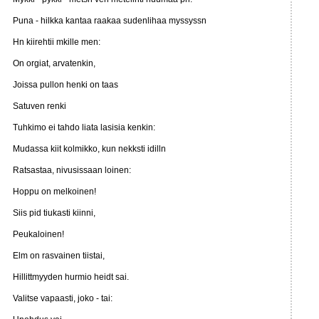
Puna - hilkka kantaa raakaa sudenlihaa myssyssn
Hn kiirehtii mkille men:
On orgiat, arvatenkin,
Joissa pullon henki on taas
Satuven renki
Tuhkimo ei tahdo liata lasisia kenkin:
Mudassa kiit kolmikko, kun nekksti idilln
Ratsastaa, nivusissaan loinen:
Hoppu on melkoinen!
Siis pid tiukasti kiinni,
Peukaloinen!
Elm on rasvainen tiistai,
Hillittmyyden hurmio heidt sai.
Valitse vapaasti, joko - tai: