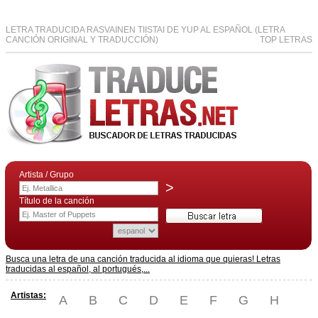
LETRA TRADUCIDA RASVAINEN TIISTAI DE YUP AL ESPAÑOL (LETRA
CANCIÓN ORIGINAL Y TRADUCCIÓN)
TOP LETRAS
Artista / Grupo
>
Título de la canción
Busca una letra de una canción traducida al idioma que quieras! Letras
traducidas al español, al portugués,...
Artistas:
A
B
C
D
E
F
G
H