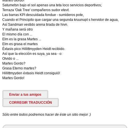
Martes Gordo!
Satumetsn bajo el sol apenas una teta loco servicios deportivos;
Terraza 'Oak Tree' compañeros sudor etevt.
Las barras KPI descuidada fondue - sumideros pote,
Cuando el Principito que cargar una segunda kruunupt s hervidor de agua,
Así Sandman vestido arena tirada de hivn.
Y mañana será otro
El mismo día con ...
Elm es la grasa Martes ...
Elm es grasa el martes
Éxtasis pico Hillittmyyden Heidt recibido.
Así que la elección es suya, ya sea - o:
Olvido o ...
Martes Gordo?
Grasa Eterno martes?
Hillittmyyden éxtasis Heidt consiguió!
Martes Gordo!
Enviar a tus amigos
CORREGIR TRADUCCIÓN
Sólo entre todos podremos hacer de éste un sitio mejor :)