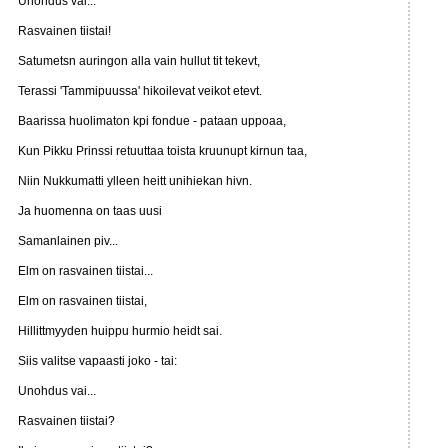
Unohdus vai...
Rasvainen tiistai!
Satumetsn auringon alla vain hullut tit tekevt,
Terassi 'Tammipuussa' hikoilevat veikot etevt.
Baarissa huolimaton kpi fondue - pataan uppoaa,
Kun Pikku Prinssi retuuttaa toista kruunupt kirnun taa,
Niin Nukkumatti ylleen heitt unihiekan hivn.
Ja huomenna on taas uusi
Samanlainen piv...
Elm on rasvainen tiistai...
Elm on rasvainen tiistai,
Hillittmyyden huippu hurmio heidt sai.
Siis valitse vapaasti joko - tai:
Unohdus vai...
Rasvainen tiistai?