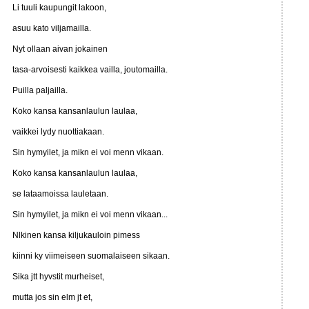
Li tuuli kaupungit lakoon,
asuu kato viljamailla.
Nyt ollaan aivan jokainen
tasa-arvoisesti kaikkea vailla, joutomailla.
Puilla paljailla.
Koko kansa kansanlaulun laulaa,
vaikkei lydy nuottiakaan.
Sin hymyilet, ja mikn ei voi menn vikaan.
Koko kansa kansanlaulun laulaa,
se lataamoissa lauletaan.
Sin hymyilet, ja mikn ei voi menn vikaan...
Nlkinen kansa kiljukauloin pimess
kiinni ky viimeiseen suomalaiseen sikaan.
Sika jtt hyvstit murheiset,
mutta jos sin elm jt et,