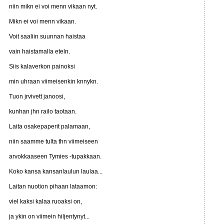
niin mikn ei voi menn vikaan nyt.
Mikn ei voi menn vikaan.
Voit saaliin suunnan haistaa
vain haistamalla eteln.
Siis kalaverkon painoksi
min uhraan viimeisenkin knnykn.
Tuon jrvivett janoosi,
kunhan jhn railo taotaan.
Laita osakepaperit palamaan,
niin saamme tulta thn viimeiseen
arvokkaaseen Tymies -tupakkaan.
Koko kansa kansanlaulun laulaa...
Laitan nuotion pihaan lataamon:
viel kaksi kalaa ruoaksi on,
ja ykin on viimein hiljentynyt...