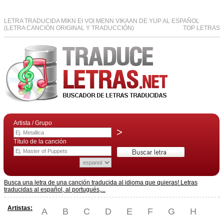
LETRA TRADUCIDA MIKN EI VOI MENN VIKAAN DE YUP AL ESPAÑOL
(LETRA CANCIÓN ORIGINAL Y TRADUCCIÓN)
TOP LETRAS
Artista / Grupo
>
Título de la canción
Busca una letra de una canción traducida al idioma que quieras! Letras
traducidas al español, al portugués,...
Artistas:
A
B
C
D
E
F
G
H