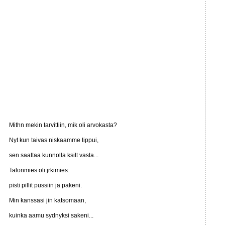
Mithn mekin tarvittiin, mik oli arvokasta?
Nyt kun taivas niskaamme tippui,
sen saattaa kunnolla ksitt vasta...
Talonmies oli jrkimies:
pisti pillit pussiin ja pakeni.
Min kanssasi jin katsomaan,
kuinka aamu sydnyksi sakeni...