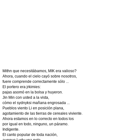
Mithn que necesitábamos, MIK era valioso?
Ahora, cuando el cielo cayó sobre nosotros,
fuere comprende correctamente sólo ...
El portero era jrkimies:
pajas asomó en la bolsa y huyeron.
Jin Min con usted a la vista,
cómo el sydnyksi mañana engrosada ...
Pueblos viento Li en posición plana,
agotamiento de las tierras de cereales viviente.
Ahora estamos en lo correcto en todos los
por igual en todo, ninguno, un páramo.
Indigente.
El canto popular de toda nación,