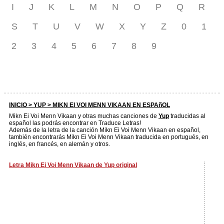
I
J
K
L
M
N
O
P
Q
R
S
T
U
V
W
X
Y
Z
0
1
2
3
4
5
6
7
8
9
INICIO >
YUP
> MIKN EI VOI MENN VIKAAN EN ESPAñOL
Mikn Ei Voi Menn Vikaan y otras muchas canciones de
Yup
traducidas al
español las podrás encontrar en Traduce Letras!
Además de la letra de la canción Mikn Ei Voi Menn Vikaan en español,
también encontrarás Mikn Ei Voi Menn Vikaan traducida en portugués, en
inglés, en francés, en alemán y otros.
Letra Mikn Ei Voi Menn Vikaan de Yup original