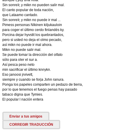
aunque Lydy una nota.
Sin sonreír, y mikn no pueden salir mal.
El canto popular de toda nación,
que Lataamo cantado.
Sin sonreír, y mikn no puede ir mal ...
Pimess personas Nlkinen kiljukauloin
para coger el último cerdo finlandés ky.
Porcina dejar hyvstit los quebrantados,
pero si usted no deja el olmo pecado,
así mikn no puede ir mal ahora.
Mikn no puede salir mal.
Se puede tomar la dirección del olfato
sólo para oler el sur a.
Así pesca peso neto
min sacrificar el último knnykn.
Eso janoosi jrvivett,
siempre y cuando se forja John ranura.
Ponga los papeles comparten un pedazo de tierra,
por lo que tenemos el fuego penas hay pasado
tabaco digna que Tymies.
El popular l nación entera
Enviar a tus amigos
CORREGIR TRADUCCIÓN