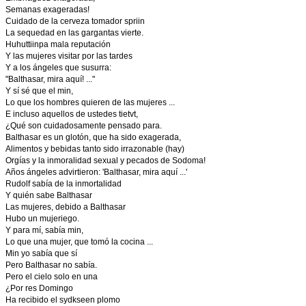
Semanas exageradas!
Cuidado de la cerveza tomador spriin
La sequedad en las gargantas vierte.
Huhuttiinpa mala reputación
Y las mujeres visitar por las tardes
Y a los ángeles que susurra:
"Balthasar, mira aquí! ..."
Y sí sé que el min,
Lo que los hombres quieren de las mujeres ...
E incluso aquellos de ustedes tietvt,
¿Qué son cuidadosamente pensado para.
Balthasar es un glotón, que ha sido exagerada,
Alimentos y bebidas tanto sido irrazonable (hay)
Orgías y la inmoralidad sexual y pecados de Sodoma!
Años ángeles advirtieron: 'Balthasar, mira aquí ...'
Rudolf sabía de la inmortalidad
Y quién sabe Balthasar
Las mujeres, debido a Balthasar
Hubo un mujeriego.
Y para mí, sabía min,
Lo que una mujer, que tomó la cocina ...
Min yo sabía que sí
Pero Balthasar no sabía.
Pero el cielo solo en una
¿Por res Domingo
Ha recibido el sydkseen plomo