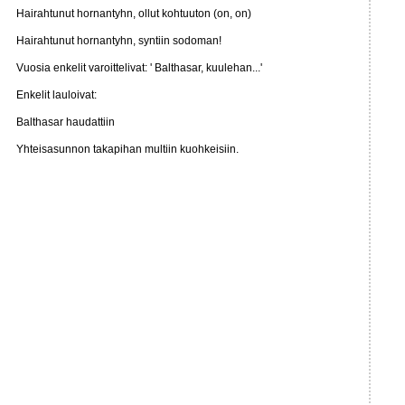
Hairahtunut hornantyhn, ollut kohtuuton (on, on)
Hairahtunut hornantyhn, syntiin sodoman!
Vuosia enkelit varoittelivat: ' Balthasar, kuulehan...'
Enkelit lauloivat:
Balthasar haudattiin
Yhteisasunnon takapihan multiin kuohkeisiin.