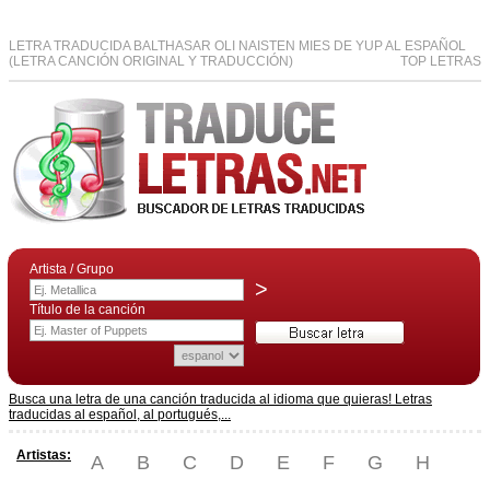
LETRA TRADUCIDA BALTHASAR OLI NAISTEN MIES DE YUP AL ESPAÑOL
(LETRA CANCIÓN ORIGINAL Y TRADUCCIÓN)
TOP LETRAS
Artista / Grupo
>
Título de la canción
Busca una letra de una canción traducida al idioma que quieras! Letras
traducidas al español, al portugués,...
Artistas:
A
B
C
D
E
F
G
H