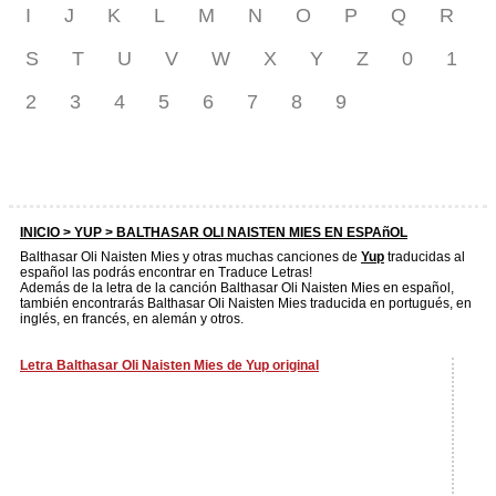
I
J
K
L
M
N
O
P
Q
R
S
T
U
V
W
X
Y
Z
0
1
2
3
4
5
6
7
8
9
INICIO >
YUP
> BALTHASAR OLI NAISTEN MIES EN ESPAñOL
Balthasar Oli Naisten Mies y otras muchas canciones de
Yup
traducidas al
español las podrás encontrar en Traduce Letras!
Además de la letra de la canción Balthasar Oli Naisten Mies en español,
también encontrarás Balthasar Oli Naisten Mies traducida en portugués, en
inglés, en francés, en alemán y otros.
Letra Balthasar Oli Naisten Mies de Yup original