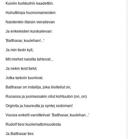
Kuiviin kurkkuihin kaadettiin.
Huhuttiinpa huonomaineisten
Naistenkin iltaisin vierailevan
Ja enkeleiden kuiskailevan:
'Balthasar, kuulehan!...'
Ja min tiedn kyll,
Mit miehet naisilta tahtovat...
Ja nekin teist tietvt,
Jotka tarkoin tuumivat.
Balthasar on irstailija, joka liioitellut on,
Ruoassa ja juomassakin ollut kohtuuton (on, on)
Orgioita ja haureutta ja syntej sodoman!
Vuosia enkelit varoittelivat: 'Balthasar, kuulehan...'
Rudolf tiesi kuolemattomuudesta
Ja Balthasar ties