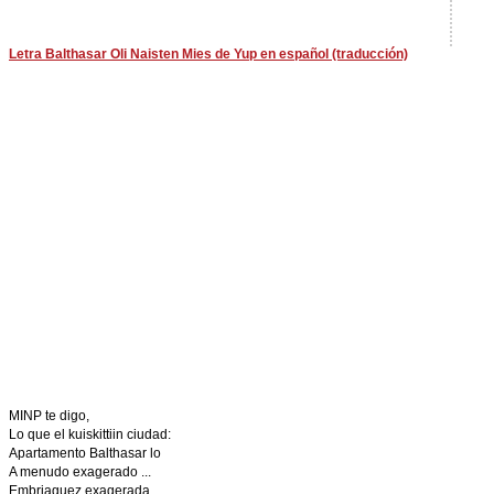
Letra Balthasar Oli Naisten Mies de Yup en español (traducción)
MINP te digo,
Lo que el kuiskittiin ciudad:
Apartamento Balthasar lo
A menudo exagerado ...
Embriaguez exagerada,