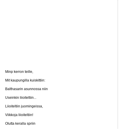
Minp kerron teille,
Mit kaupungilla kuiskittiin:
Balthasarin asunnossa niin
Useinkin liioiteltiin...
Liioiteltiin juomingeissa,
Viikkoja liioiteltiin!
Olutta keralla spriin