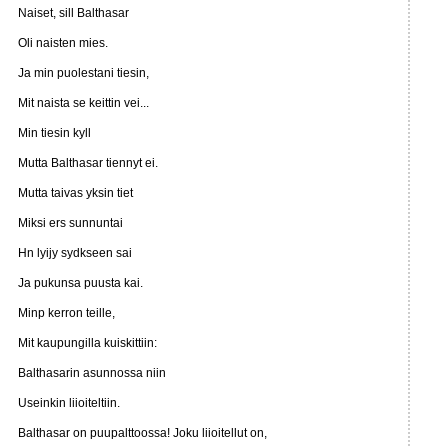
Naiset, sill Balthasar
Oli naisten mies.
Ja min puolestani tiesin,
Mit naista se keittin vei...
Min tiesin kyll
Mutta Balthasar tiennyt ei.
Mutta taivas yksin tiet
Miksi ers sunnuntai
Hn lyijy sydkseen sai
Ja pukunsa puusta kai.
Minp kerron teille,
Mit kaupungilla kuiskittiin:
Balthasarin asunnossa niin
Useinkin liioiteltiin.
Balthasar on puupalttoossa! Joku liioitellut on,