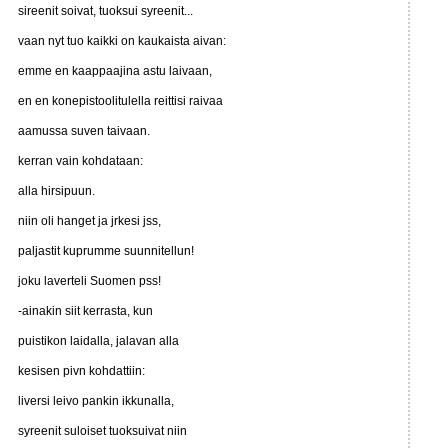
sireenit soivat, tuoksui syreenit...
vaan nyt tuo kaikki on kaukaista aivan:
emme en kaappaajina astu laivaan,
en en konepistoolitulella reittisi raivaa
aamussa suven taivaan.
kerran vain kohdataan:
alla hirsipuun.
niin oli hanget ja jrkesi jss,
paljastit kuprumme suunnitellun!
joku laverteli Suomen pss!
-ainakin siit kerrasta, kun
puistikon laidalla, jalavan alla
kesisen pivn kohdattiin:
liversi leivo pankin ikkunalla,
syreenit suloiset tuoksuivat niin