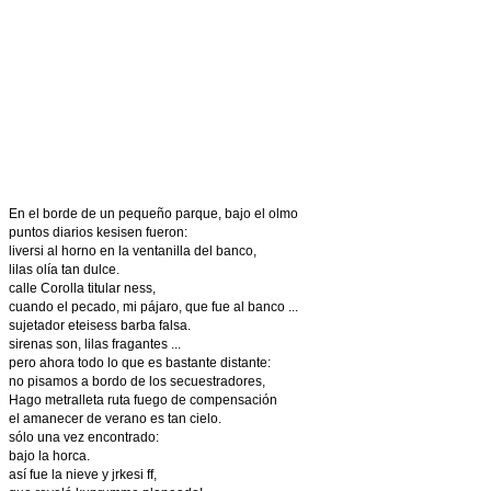
En el borde de un pequeño parque, bajo el olmo
puntos diarios kesisen fueron:
liversi al horno en la ventanilla del banco,
lilas olía tan dulce.
calle Corolla titular ness,
cuando el pecado, mi pájaro, que fue al banco ...
sujetador eteisess barba falsa.
sirenas son, lilas fragantes ...
pero ahora todo lo que es bastante distante:
no pisamos a bordo de los secuestradores,
Hago metralleta ruta fuego de compensación
el amanecer de verano es tan cielo.
sólo una vez encontrado:
bajo la horca.
así fue la nieve y jrkesi ff,