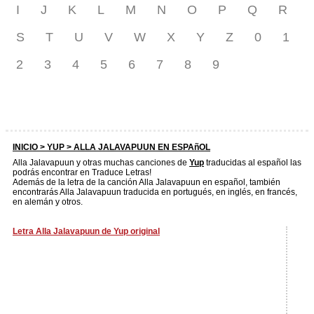
I
J
K
L
M
N
O
P
Q
R
S
T
U
V
W
X
Y
Z
0
1
2
3
4
5
6
7
8
9
INICIO >
YUP
> ALLA JALAVAPUUN EN ESPAñOL
Alla Jalavapuun y otras muchas canciones de
Yup
traducidas al español las
podrás encontrar en Traduce Letras!
Además de la letra de la canción Alla Jalavapuun en español, también
encontrarás Alla Jalavapuun traducida en portugués, en inglés, en francés,
en alemán y otros.
Letra Alla Jalavapuun de Yup original