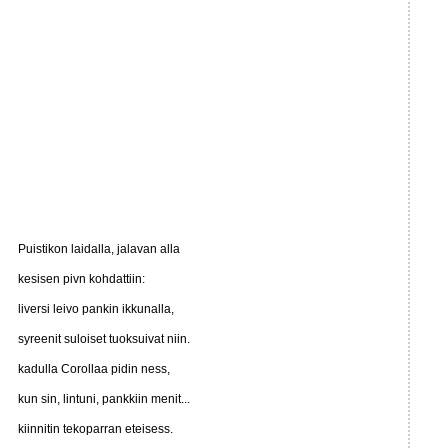
Puistikon laidalla, jalavan alla
kesisen pivn kohdattiin:
liversi leivo pankin ikkunalla,
syreenit suloiset tuoksuivat niin.
kadulla Corollaa pidin ness,
kun sin, lintuni, pankkiin menit...
kiinnitin tekoparran eteisess.