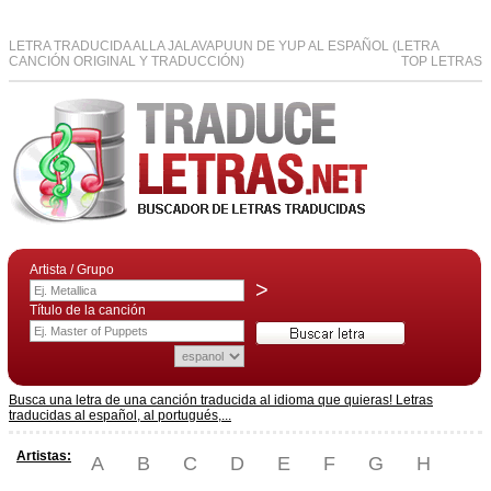
LETRA TRADUCIDA ALLA JALAVAPUUN DE YUP AL ESPAÑOL (LETRA
CANCIÓN ORIGINAL Y TRADUCCIÓN)
TOP LETRAS
Artista / Grupo
>
Título de la canción
Busca una letra de una canción traducida al idioma que quieras! Letras
traducidas al español, al portugués,...
Artistas:
A
B
C
D
E
F
G
H