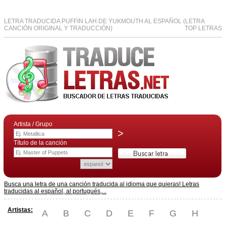
LETRA TRADUCIDA PUFFIN LAH DE YUKMOUTH AL ESPAÑOL (LETRA
CANCIÓN ORIGINAL Y TRADUCCIÓN)
TOP LETRAS
Artista / Grupo
>
Título de la canción
Busca una letra de una canción traducida al idioma que quieras! Letras
traducidas al español, al portugués,...
Artistas:
A
B
C
D
E
F
G
H