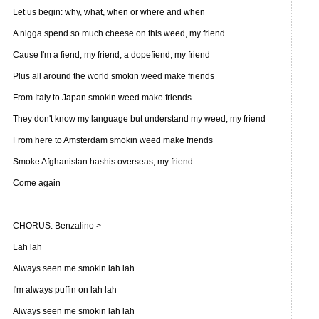
Let us begin: why, what, when or where and when
A nigga spend so much cheese on this weed, my friend
Cause I'm a fiend, my friend, a dopefiend, my friend
Plus all around the world smokin weed make friends
From Italy to Japan smokin weed make friends
They don't know my language but understand my weed, my friend
From here to Amsterdam smokin weed make friends
Smoke Afghanistan hashis overseas, my friend
Come again
CHORUS: Benzalino >
Lah lah
Always seen me smokin lah lah
I'm always puffin on lah lah
Always seen me smokin lah lah