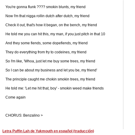
You're gonna flunk ???? smokin blunts, my friend
Now I'm that nigga rollin dutch after dutch, my friend
Check it out, that's how it began, on the bench, my friend
He told me you can hit this, my man, if you just pitch in that 10
And they some fiends, some dopefiends, my friend
They do everything from fry to codeines, my friend
So I'm like, 'Whoa, just let me buy some trees, my friend
So I can be about my business and let you be, my friend'
The principle caught me chokin smokin trees, my friend
He told me: 'Let me hit that, boy' - smokin weed make friends
Come again
CHORUS: Benzalino >
Letra Puffin Lah de Yukmouth en español (traducción)