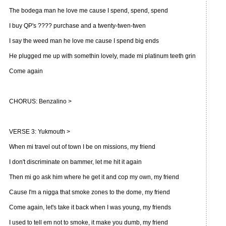
The bodega man he love me cause I spend, spend, spend
I buy QP's ???? purchase and a twenty-twen-twen
I say the weed man he love me cause I spend big ends
He plugged me up with somethin lovely, made mi platinum teeth grin
Come again
CHORUS: Benzalino >
VERSE 3: Yukmouth >
When mi travel out of town I be on missions, my friend
I don't discriminate on bammer, let me hit it again
Then mi go ask him where he get it and cop my own, my friend
Cause I'm a nigga that smoke zones to the dome, my friend
Come again, let's take it back when I was young, my friends
I used to tell em not to smoke, it make you dumb, my friend