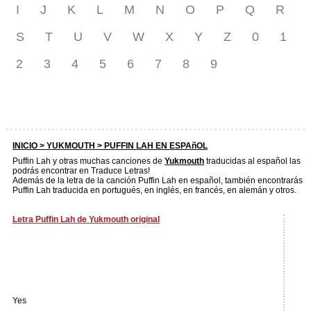
I
J
K
L
M
N
O
P
Q
R
S
T
U
V
W
X
Y
Z
0
1
2
3
4
5
6
7
8
9
INICIO >
YUKMOUTH
> PUFFIN LAH EN ESPAñOL
Puffin Lah y otras muchas canciones de
Yukmouth
traducidas al español las
podrás encontrar en Traduce Letras!
Además de la letra de la canción Puffin Lah en español, también encontrarás
Puffin Lah traducida en portugués, en inglés, en francés, en alemán y otros.
Letra Puffin Lah de Yukmouth original
Yes