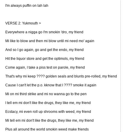
I'm always puffin on lah lah
VERSE 2: Yukmouth >
Everywhere a nigga go I'm smokin 'dro, my friend
Mi like to blow and then mi blow until mi need mo' again
And so I go again, go and get the endo, my friend
Hit the liquor store and get the optimols, my friend
Come again, I take a piss test on parole, my friend
That's why mi keep ???? golden seals and blunts pre-rolled, my friend
Cause I can't let the p.o. kknow that I ???? smoke it again
Mi on mi third strike and mi no wanna go to the pen
I tell em mi don't like the drugs, they like me, my friend
Ecstacy, mi even roll up shrooms with weed, my friend
Mi tell em mi don't like the drugs, they like me, my friend
Plus all around the world smokin weed make friends