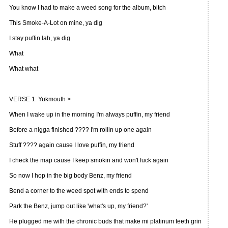
You know I had to make a weed song for the album, bitch
This Smoke-A-Lot on mine, ya dig
I stay puffin lah, ya dig
What
What what
VERSE 1: Yukmouth >
When I wake up in the morning I'm always puffin, my friend
Before a nigga finished ???? I'm rollin up one again
Stuff ???? again cause I love puffin, my friend
I check the map cause I keep smokin and won't fuck again
So now I hop in the big body Benz, my friend
Bend a corner to the weed spot with ends to spend
Park the Benz, jump out like 'what's up, my friend?'
He plugged me with the chronic buds that make mi platinum teeth grin