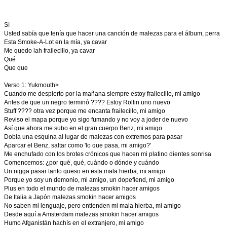
Sí
Usted sabía que tenía que hacer una canción de malezas para el álbum, perra
Esta Smoke-A-Lot en la mía, ya cavar
Me quedo lah frailecillo, ya cavar
Qué
Que que
Verso 1: Yukmouth>
Cuando me despierto por la mañana siempre estoy frailecillo, mi amigo
Antes de que un negro terminó ???? Estoy Rollin uno nuevo
Stuff ???? otra vez porque me encanta frailecillo, mi amigo
Reviso el mapa porque yo sigo fumando y no voy a joder de nuevo
Así que ahora me subo en el gran cuerpo Benz, mi amigo
Dobla una esquina al lugar de malezas con extremos para pasar
Aparcar el Benz, saltar como 'lo que pasa, mi amigo?'
Me enchufado con los brotes crónicos que hacen mi platino dientes sonrisa
Comencemos: ¿por qué, qué, cuándo o dónde y cuándo
Un nigga pasar tanto queso en esta mala hierba, mi amigo
Porque yo soy un demonio, mi amigo, un dopefiend, mi amigo
Plus en todo el mundo de malezas smokin hacer amigos
De Italia a Japón malezas smokin hacer amigos
No saben mi lenguaje, pero entienden mi mala hierba, mi amigo
Desde aquí a Amsterdam malezas smokin hacer amigos
Humo Afganistán hachís en el extranjero, mi amigo